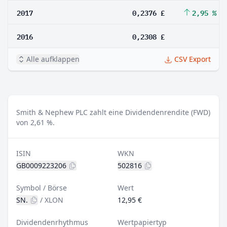
2017
0,2376 £
2,95 %
2016
0,2308 £
Alle aufklappen
CSV Export
Smith & Nephew PLC zahlt eine Dividendenrendite (FWD)
von 2,61 %.
ISIN
WKN
GB0009223206
502816
Symbol / Börse
Wert
SN.
/
XLON
12,95 €
Dividendenrhythmus
Wertpapiertyp