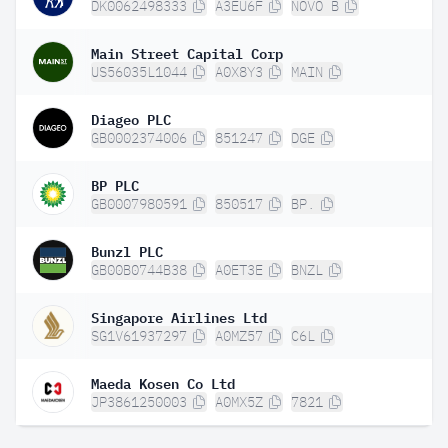
DK0062498333
A3EU6F
NOVO B
Main Street Capital Corp
US56035L1044
A0X8Y3
MAIN
Diageo PLC
GB0002374006
851247
DGE
BP PLC
GB0007980591
850517
BP.
Bunzl PLC
GB00B0744B38
A0ET3E
BNZL
Singapore Airlines Ltd
SG1V61937297
A0MZ57
C6L
Maeda Kosen Co Ltd
JP3861250003
A0MX5Z
7821