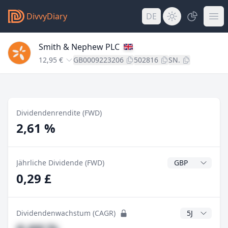
DivvyDiary
DE
Smith & Nephew PLC
12,95 €
GB0009223206
502816
SN.
Dividendenrendite (FWD)
2,61 %
Dividendenwähr
Jährliche Dividende (FWD)
0,29 £
CAGR Jahre
Dividendenwachstum (CAGR)