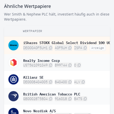
Ähnliche Wertpapiere
Wer Smith & Nephew PLC hält, investiert häufig auch in diese
Wertpapiere.
WERTPAPIER
DE000A0F5UH1
A0F5UH
ISPA
Anzeige
Realty Income Corp
US7561091049
899744
O
Allianz SE
DE0008404005
840400
ALV
British American Tobacco PLC
GB0002875804
916018
BATS
Novo Nordisk A/S