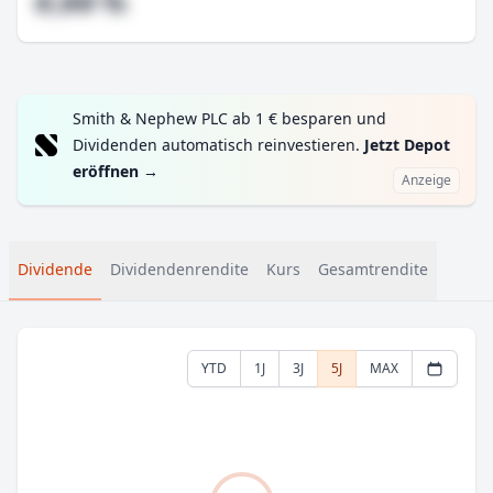
#,## %
Smith & Nephew PLC ab 1 € besparen und
Dividenden automatisch reinvestieren.
Jetzt Depot
eröffnen
→
Anzeige
Dividende
Dividendenrendite
Kurs
Gesamtrendite
YTD
1J
3J
5J
MAX