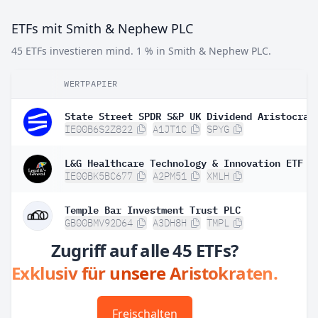
ETFs mit Smith & Nephew PLC
45 ETFs investieren mind. 1 % in Smith & Nephew PLC.
WERTPAPIER
IE00B6S2Z822
A1JT1C
SPYG
IE00BK5BC677
A2PM51
XMLH
Temple Bar Investment Trust PLC
GB00BMV92D64
A3DH8H
TMPL
Zugriff auf alle 45 ETFs?
Exklusiv für unsere Aristokraten.
Freischalten