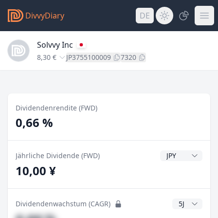
DivvyDiary
DE
Solvvy Inc
8,30 €
JP3755100009
7320
Dividendenrendite (FWD)
0,66 %
Dividendenwähr
Jährliche Dividende (FWD)
10,00 ¥
CAGR Jahre
Dividendenwachstum (CAGR)