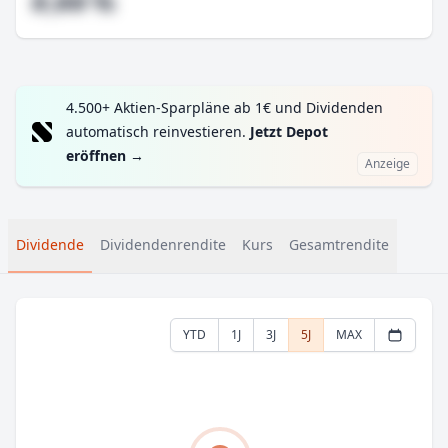
#,## %
4.500+ Aktien-Sparpläne ab 1€ und Dividenden
automatisch reinvestieren.
Jetzt Depot
eröffnen
→
Anzeige
Dividende
Dividendenrendite
Kurs
Gesamtrendite
YTD
1J
3J
5J
MAX