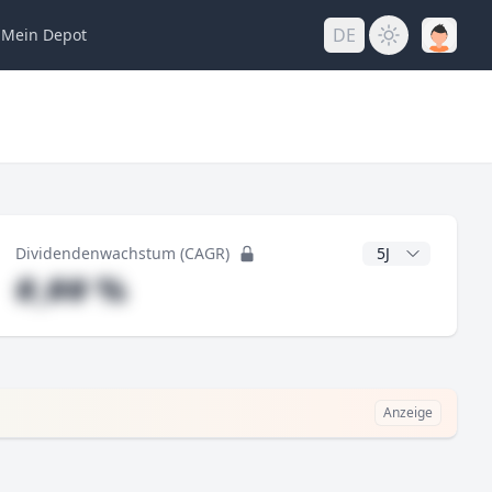
DE
Mein
Depot
ng
CAGR Jahre
Dividendenwachstum (CAGR)
#,## %
Anzeige