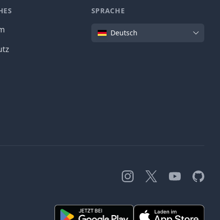
HES
SPRACHE
Sprache
um
Deutsch
utz
Instagram
X
YouTube
GitHub