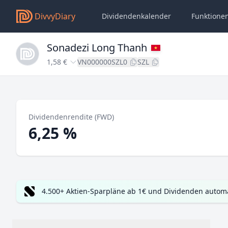
DivvyDiary
Dividendenkalender
Funktione
Sonadezi Long Thanh
1,58 €
VN000000SZL0
SZL
Dividendenrendite (FWD)
6,25 %
4.500+ Aktien-Sparpläne ab 1€ und Dividenden automa