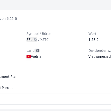
von 6,25 %.
Symbol / Börse
Wert
SZL
/
XSTC
1,58 €
Land
Dividendenw
Vietnam
Vietnamesisc
stment Plan
 Parqet