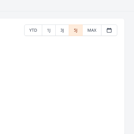
YTD
1J
3J
5J
MAX