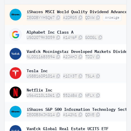
IE00BYYHSQ67
A2DRG5
QDVW
Anzeige
Alphabet Inc Class A
US02079K3059
A14Y6F
GOOGL
NL0011683594
A2JAHJ
TDIV
Tesla Inc
US88160R1014
A1CX3T
TSLA
Netflix Inc
US64110L1061
552484
NFLX
IE00B3WJKG14
A142N1
QDVE
VanEck Global Real Estate UCITS ETF