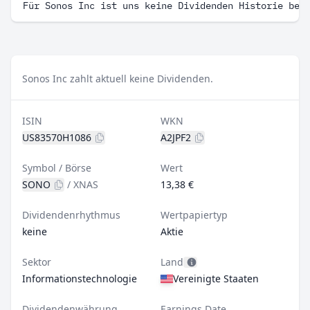
Für Sonos Inc ist uns keine Dividenden Historie bek
Sonos Inc zahlt aktuell keine Dividenden.
ISIN
WKN
US83570H1086
A2JPF2
Symbol / Börse
Wert
SONO
/
XNAS
13,38 €
Dividendenrhythmus
Wertpapiertyp
keine
Aktie
Sektor
Land
Informationstechnologie
Vereinigte Staaten
Dividendenwährung
Earnings Date