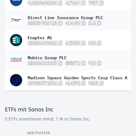
NL0009690239
A1T6SY
TRET
Direct Line Insurance Group PLC
GB00BY9D0Y18
A14USN
DLG
Enapter AG
DE000A255G02
A255G0
H2O
Mobico Group PLC
GB0006215205
888871
MCG
Madison Square Garden Sports Corp Class A
US55825T1034
A140F0
MSGS
ETFs mit Sonos Inc
5 ETFs investieren mind. 1 % in Sonos Inc.
WERTPAPIER