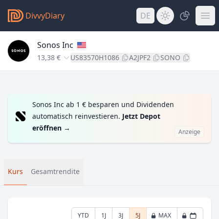
DivvyDiary
DE
Sonos Inc
13,38 €
US83570H1086
A2JPF2
SONO
Sonos Inc ab 1 € besparen und Dividenden
automatisch reinvestieren.
Jetzt Depot
eröffnen
→
Anzeige
Kurs
Gesamtrendite
YTD
1J
3J
5J
MAX