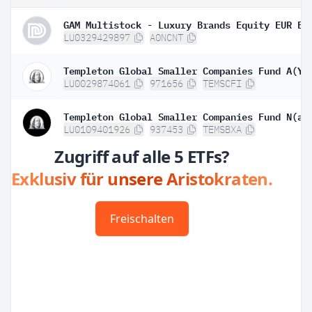
GAM Multistock - Luxury Brands Equity EUR B
LU0329429897
A0NCNT
LU0029874061
971656
TEMSCFI
LU0109401926
937453
TEMSBXA
Zugriff auf alle 5 ETFs?
Exklusiv für unsere Aristokraten.
Freischalten