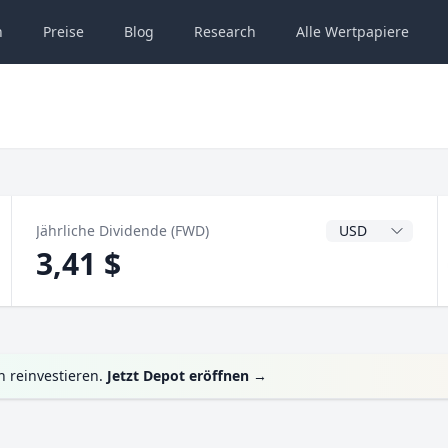
n
Preise
Blog
Research
Alle
Wertpapiere
Dividendenwähru
Jährliche Dividende (FWD)
3,41 $
h reinvestieren.
Jetzt Depot eröffnen
→