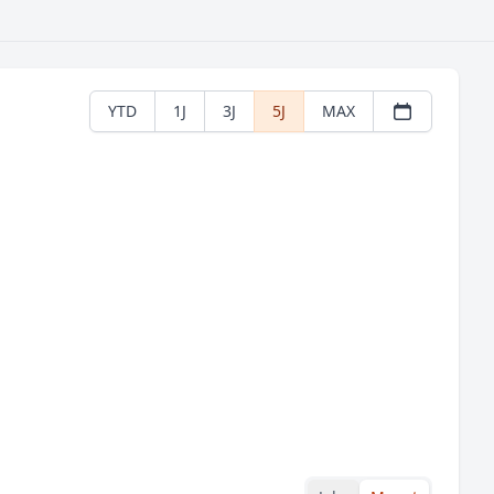
YTD
1J
3J
5J
MAX