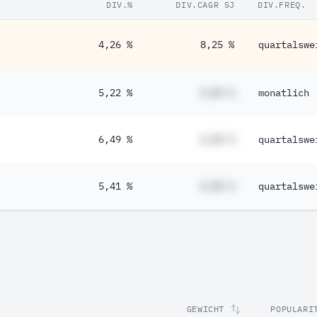
DIV.%
DIV.CAGR 5J
DIV.FREQ.
4,26 %
8,25 %
quartalswe
5,22 %
#,## %
monatlich
6,49 %
#,## %
quartalswe
5,41 %
#,## %
quartalswe
GEWICHT
POPULARI