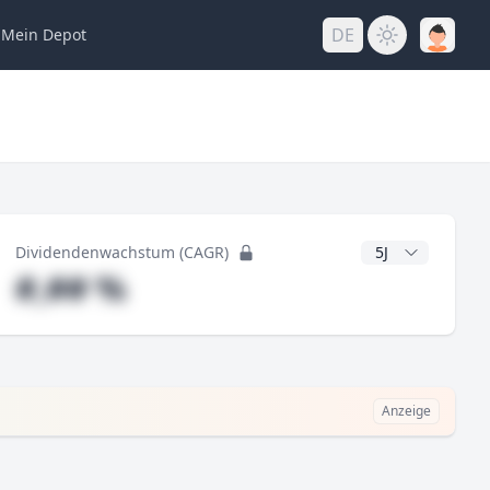
DE
Mein
Depot
ng
CAGR Jahre
Dividendenwachstum (CAGR)
#,## %
Anzeige