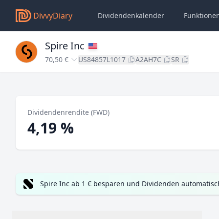
DivvyDiary
Dividendenkalender
Funktione
Spire Inc
70,50 €
US84857L1017
A2AH7C
SR
Dividendenrendite (FWD)
4,19 %
Spire Inc ab 1 € besparen und Dividenden automatisc