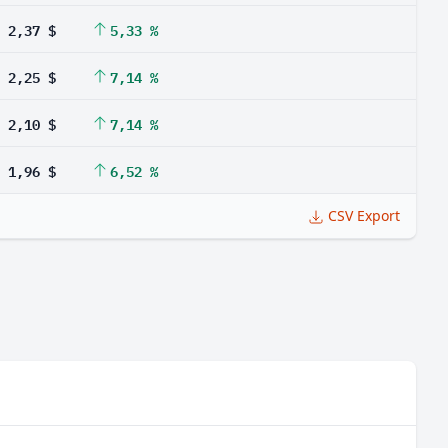
2,37 $
5,33 %
2,25 $
7,14 %
2,10 $
7,14 %
1,96 $
6,52 %
CSV Export