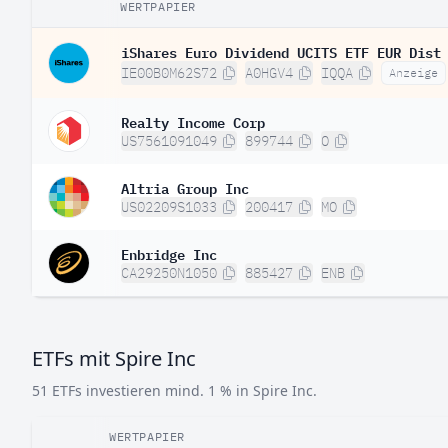
WERTPAPIER
iShares Euro Dividend UCITS ETF EUR Dist
IE00B0M62S72
A0HGV4
IQQA
Anzeige
Realty Income Corp
US7561091049
899744
O
Altria Group Inc
US02209S1033
200417
MO
Enbridge Inc
CA29250N1050
885427
ENB
ETFs mit Spire Inc
51 ETFs investieren mind. 1 % in Spire Inc.
WERTPAPIER