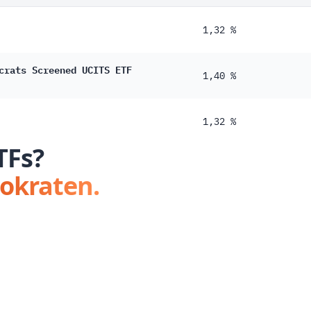
1,32 %
crats Screened UCITS ETF
1,40 %
1,32 %
TFs?
tokraten.