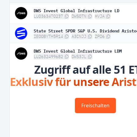
DWS Invest Global Infrastructure LD
LU0363470237
DWS0TN
HVJA
State Street SPDR S&P U.S. Dividend Aristo
IE00BYTH5R14
A3CNJJ
ZPD6
DWS Invest Global Infrastructure LDM
LU2632499682
DWS3JL
Zugriff auf alle 51 E
Exklusiv für unsere Aris
Freischalten