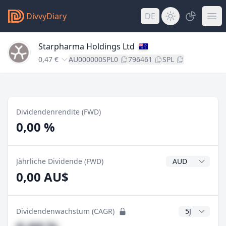
DivvyDiary
DE
Starpharma Holdings Ltd
0,47 €
AU000000SPL0
796461
SPL
Dividendenrendite (FWD)
0,00 %
Dividendenwähr
Jährliche Dividende (FWD)
0,00 AU$
CAGR Jahre
Dividendenwachstum (CAGR)