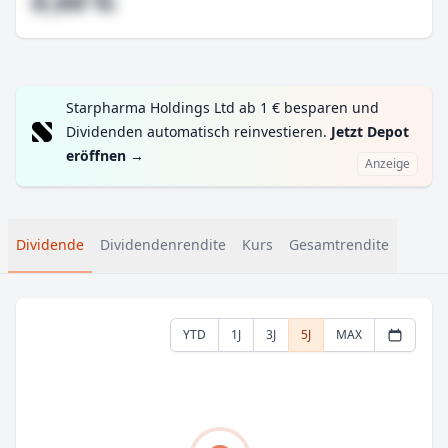
#,## %
Starpharma Holdings Ltd ab 1 € besparen und
Dividenden automatisch reinvestieren.
Jetzt Depot
eröffnen
→
Anzeige
Dividende
Dividendenrendite
Kurs
Gesamtrendite
YTD
1J
3J
5J
MAX