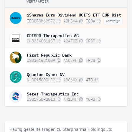
WERTPAPIER
iShares Euro Dividend UCITS ETF EUR Dist
IE00B0M62S72
A0HGV4
IQQA
Anzeige
CRISPR Therapeutics AG
CH0334081137
A2AT0Z
CRSP
First Republic Bank
US33616C1009
A1C7VF
FRCB
Quantum Cyber NV
NL0015000LC2
A3C6XX
4TO
Seres Therapeutics Inc
US81750R2013
A413XF
MCRB
Häufig gestellte Fragen zu Starpharma Holdings Ltd