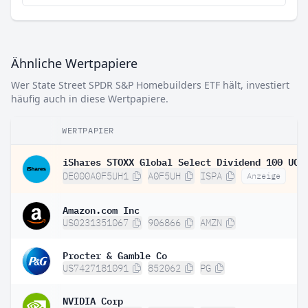
Ähnliche Wertpapiere
Wer State Street SPDR S&P Homebuilders ETF hält, investiert
häufig auch in diese Wertpapiere.
WERTPAPIER
DE000A0F5UH1
A0F5UH
ISPA
Anzeige
Amazon.com Inc
US0231351067
906866
AMZN
Procter & Gamble Co
US7427181091
852062
PG
NVIDIA Corp