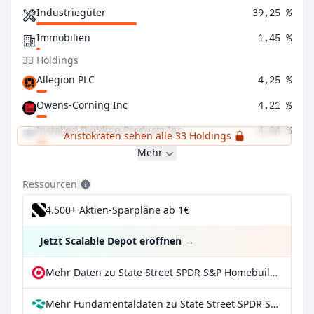
Industriegüter
39,25 %
Immobilien
1,45 %
33 Holdings
Allegion PLC
4,25 %
Owens-Corning Inc
4,21 %
Installed Building Products Inc
4,04 %
Aristokraten sehen alle 33 Holdings
Mehr
Ressourcen
4.500+ Aktien-Sparpläne ab 1€
Jetzt Scalable Depot eröffnen
→
Mehr Daten zu State Street SPDR S&P Homebuilders ETF bei extraETF
Mehr Fundamentaldaten zu State Street SPDR S&P Homebuilders ETF bei Parqet