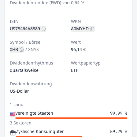
Dividendenrendite (FWD) von 0,64 %.
ISIN
WKN
US78464A8889
A0MYHD
Symbol / Börse
Wert
XHB
/
XNYS
96,14 €
Dividendenrhythmus
Wertpapiertyp
quartalsweise
ETF
Dividendenwährung
US-Dollar
1 Land
Vereinigte Staaten
99,99 %
3 Sektoren
Zyklische Konsumgüter
59,29 %