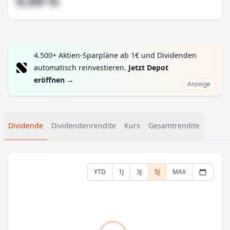
#,## %
4.500+ Aktien-Sparpläne ab 1€ und Dividenden
automatisch reinvestieren.
Jetzt Depot
eröffnen
→
Anzeige
Dividende
Dividendenrendite
Kurs
Gesamtrendite
YTD
1J
3J
5J
MAX