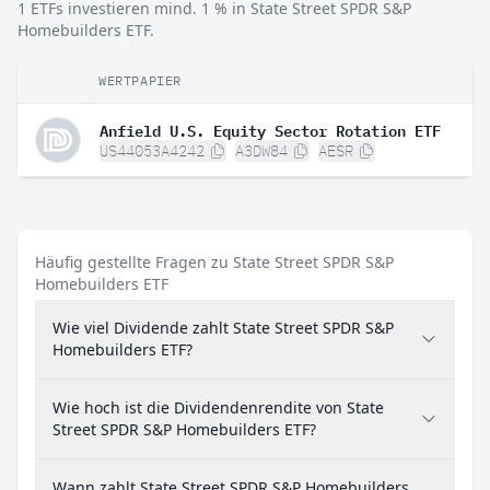
1 ETFs investieren mind. 1 % in State Street SPDR S&P
Homebuilders ETF.
WERTPAPIER
G
Anfield U.S. Equity Sector Rotation ETF
US44053A4242
A3DW84
AESR
Häufig gestellte Fragen zu State Street SPDR S&P
Homebuilders ETF
Wie viel Dividende zahlt State Street SPDR S&P
Homebuilders ETF?
Wie hoch ist die Dividendenrendite von State
Street SPDR S&P Homebuilders ETF?
Wann zahlt State Street SPDR S&P Homebuilders