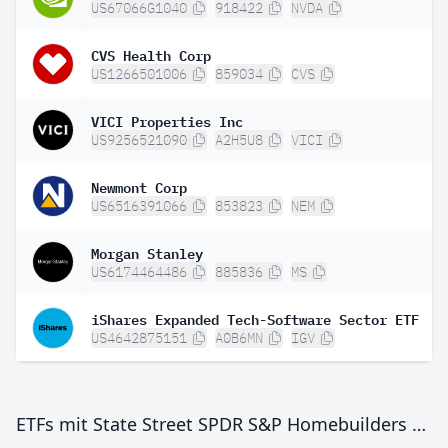
US67066G1040
918422
NVDA
CVS Health Corp
US1266501006
859034
CVS
VICI Properties Inc
US9256521090
A2H5U8
VICI
Newmont Corp
US6516391066
853823
NEM
Morgan Stanley
US6174464486
885836
MS
iShares Expanded Tech-Software Sector ETF
US4642875151
A0B6MN
IGV
ETFs mit State Street SPDR S&P Homebuilders ETF