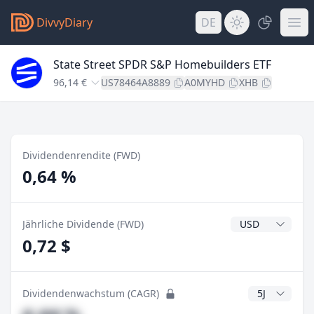
DivvyDiary
DE
State Street SPDR S&P Homebuilders ETF
96,14 €
US78464A8889
A0MYHD
XHB
Dividendenrendite (FWD)
0,64 %
Dividendenwähr
Jährliche Dividende (FWD)
0,72 $
CAGR Jahre
Dividendenwachstum (CAGR)