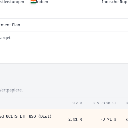
stleistungen
Indien
Indische Rup
stment Plan
Parqet
Wertpapiere.
DIV.%
DIV.CAGR 5J
D
ed UCITS ETF USD (Dist)
2,01 %
-3,71 %