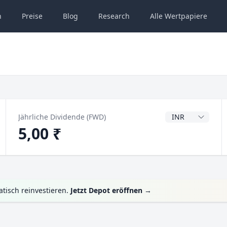
n
Preise
Blog
Research
Alle
Wertpapiere
Dividendenwähru
Jährliche Dividende (FWD)
5,00 ₹
tisch reinvestieren.
Jetzt Depot eröffnen
→