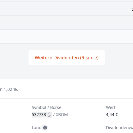
Weitere Dividenden (9 Jahre)
n 1,02 %.
Symbol / Börse
Wert
532733
/
XBOM
4,44 €
Land
Dividendenw