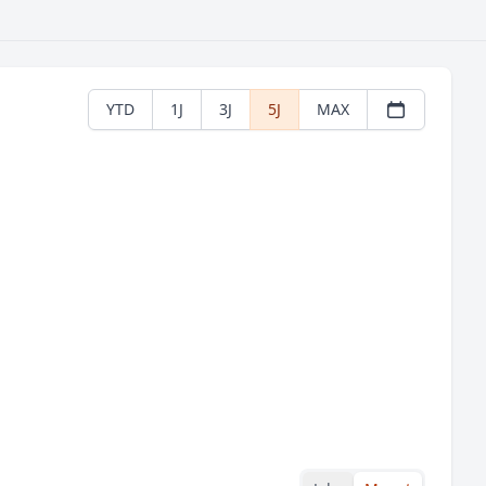
YTD
1J
3J
5J
MAX