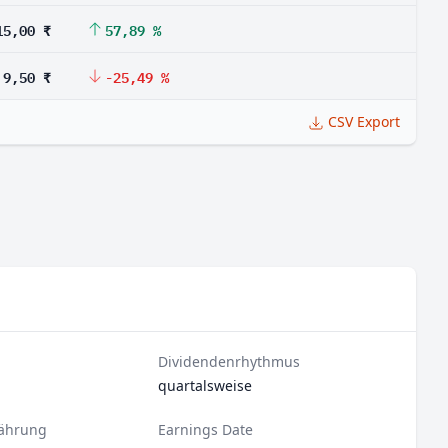
15,00 ₹
57,89 %
9,50 ₹
-25,49 %
CSV Export
Dividendenrhythmus
quartalsweise
ährung
Earnings Date