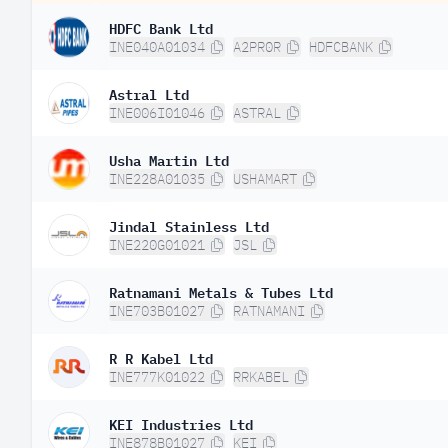
HDFC Bank Ltd
INE040A01034
A2PR0R
HDFCBANK
Astral Ltd
INE006I01046
ASTRAL
Usha Martin Ltd
INE228A01035
USHAMART
Jindal Stainless Ltd
INE220G01021
JSL
Ratnamani Metals & Tubes Ltd
INE703B01027
RATNAMANI
R R Kabel Ltd
INE777K01022
RRKABEL
KEI Industries Ltd
INE878B01027
KEI