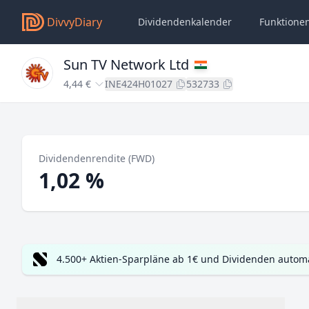
DivvyDiary
Dividendenkalender
Funktione
Sun TV Network Ltd
4,44 €
INE424H01027
532733
Dividendenrendite (FWD)
1,02 %
4.500+ Aktien-Sparpläne ab 1€ und Dividenden automa