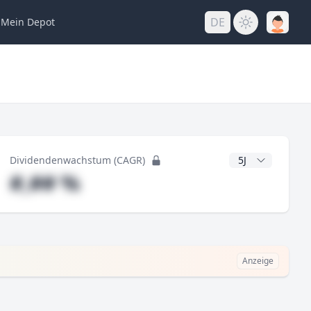
DE
Mein
Depot
ng
CAGR Jahre
Dividendenwachstum (CAGR)
#,## %
Anzeige