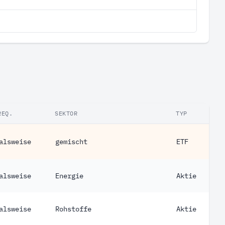
REQ.
SEKTOR
TYP
alsweise
gemischt
ETF
alsweise
Energie
Aktie
alsweise
Rohstoffe
Aktie