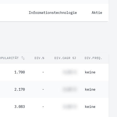
Informationstechnologie
Aktie
OPULARITÄT
DIV.%
DIV.CAGR 5J
DIV.FREQ.
1.700
-
#,## %
keine
2.170
-
#,## %
keine
3.083
-
#,## %
keine