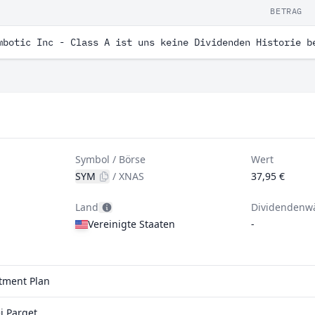
BETRAG
mbotic Inc - Class A ist uns keine Dividenden Historie b
Symbol / Börse
Wert
SYM
/
XNAS
37,95 €
Land
Dividendenw
Vereinigte Staaten
-
stment Plan
i Parqet