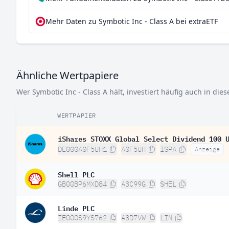
Mehr Daten zu Symbotic Inc - Class A bei extraETF
Ähnliche Wertpapiere
Wer Symbotic Inc - Class A hält, investiert häufig auch in die
WERTPAPIER
iShares STOXX Global Select Dividend 100 
DE000A0F5UH1
A0F5UH
ISPA
Anzeige
Shell PLC
GB00BP6MXD84
A3C99G
SHEL
Linde PLC
IE000S9YS762
A3D7VW
LIN