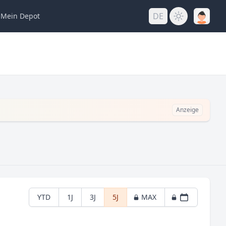
DE
Mein
Depot
Anzeige
YTD
1J
3J
5J
MAX