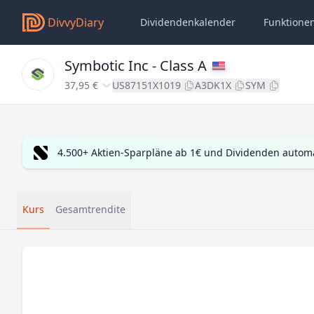
DivvyDiary
Dividendenkalender
Funktione
Symbotic Inc - Class A
37,95 €
US87151X1019
A3DK1X
SYM
4.500+ Aktien-Sparpläne ab 1€ und Dividenden automa
Kurs
Gesamtrendite