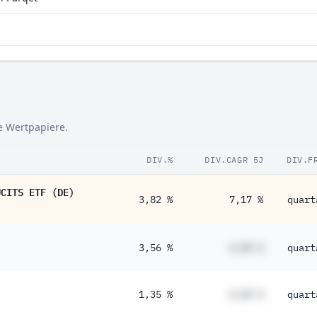
se Wertpapiere.
DIV.%
DIV.CAGR 5J
DIV.F
UCITS ETF (DE)
3,82 %
7,17 %
quart
3,56 %
#,## %
quart
1,35 %
#,## %
quart