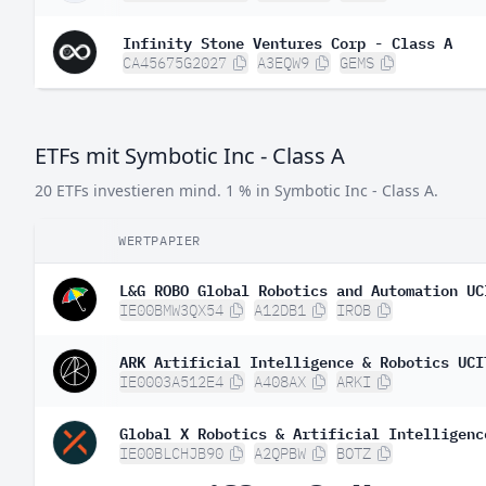
Infinity Stone Ventures Corp - Class A
CA45675G2027
A3EQW9
GEMS
ETFs mit Symbotic Inc - Class A
20 ETFs investieren mind. 1 % in Symbotic Inc - Class A.
WERTPAPIER
L&G ROBO Global Robotics and Automation UC
IE00BMW3QX54
A12DB1
IROB
ARK Artificial Intelligence & Robotics UCI
IE0003A512E4
A408AX
ARKI
Global X Robotics & Artificial Intelligenc
IE00BLCHJB90
A2QPBW
BOTZ