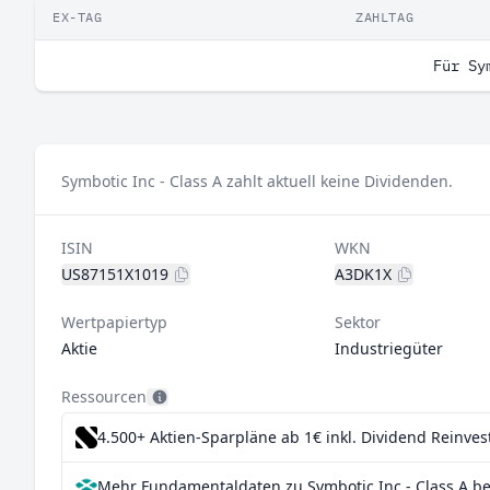
EX-TAG
ZAHLTAG
Für Sy
Symbotic Inc - Class A zahlt aktuell keine Dividenden.
ISIN
WKN
US87151X1019
A3DK1X
Wertpapiertyp
Sektor
Aktie
Industriegüter
Ressourcen
4.500+ Aktien-Sparpläne ab 1€
inkl. Dividend Reinve
Mehr Fundamentaldaten zu Symbotic Inc - Class A be