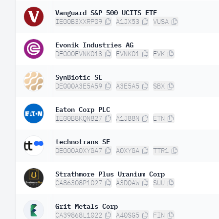
Vanguard S&P 500 UCITS ETF
IE00B3XXRP09
A1JX53
VUSA
Evonik Industries AG
DE000EVNK013
EVNK01
EVK
SynBiotic SE
DE000A3E5A59
A3E5A5
SBX
Eaton Corp PLC
IE00B8KQN827
A1J88N
ETN
technotrans SE
DE000A0XYGA7
A0XYGA
TTR1
Strathmore Plus Uranium Corp
CA86308P1027
A3DQAW
SUU
Grit Metals Corp
CA39868L1022
A40SG5
FIN