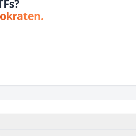
TFs?
tokraten.