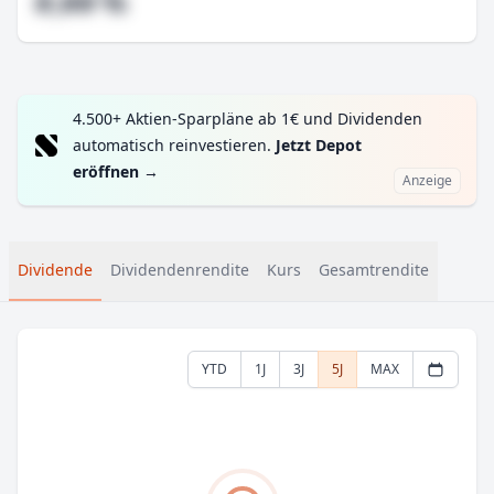
#,## %
4.500+ Aktien-Sparpläne ab 1€ und Dividenden
automatisch reinvestieren.
Jetzt Depot
eröffnen
→
Anzeige
Dividende
Dividendenrendite
Kurs
Gesamtrendite
YTD
1J
3J
5J
MAX