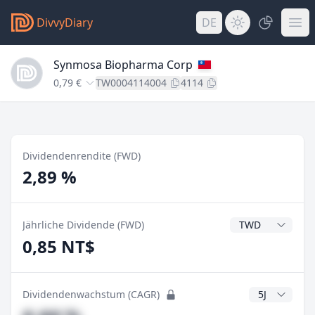
DivvyDiary
DE
Synmosa Biopharma Corp
0,79 €
TW0004114004
4114
Dividendenrendite (FWD)
2,89 %
Dividendenwähru
Jährliche Dividende (FWD)
0,85 NT$
CAGR Jahre
Dividendenwachstum (CAGR)