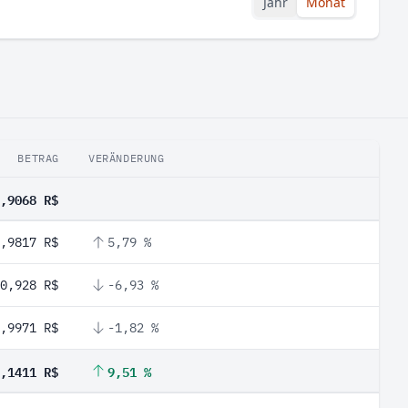
Jahr
Monat
BETRAG
VERÄNDERUNG
,9068 R$
,9817 R$
5,79 %
0,928 R$
-6,93 %
,9971 R$
-1,82 %
,1411 R$
9,51 %