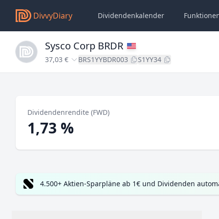
DivvyDiary
Dividendenkalender
Funktione
Sysco Corp BRDR
37,03 €
BRS1YYBDR003
S1YY34
Dividendenrendite (FWD)
1,73 %
4.500+ Aktien-Sparpläne ab 1€ und Dividenden automa