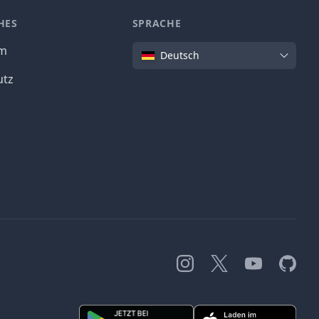
HES
SPRACHE
Sprache
um
Deutsch
utz
Instagram
X
YouTube
GitHub