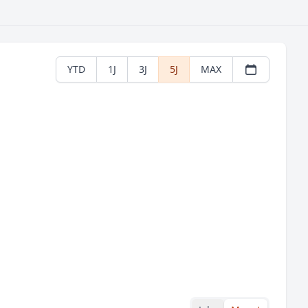
YTD
1J
3J
5J
MAX