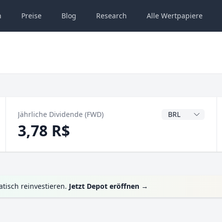
n
Preise
Blog
Research
Alle
Wertpapiere
Dividendenwähru
Jährliche Dividende (FWD)
3,78 R$
tisch reinvestieren.
Jetzt Depot eröffnen
→