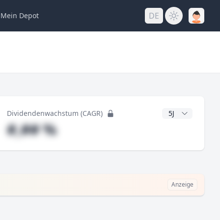
DE
Mein
Depot
ng
CAGR Jahre
Dividendenwachstum (CAGR)
#,## %
Anzeige