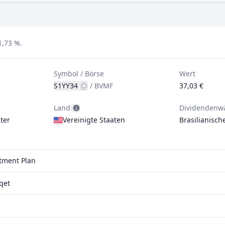
1,73 %.
Symbol / Börse
Wert
S1YY34
/
BVMF
37,03 €
Land
Dividendenw
ter
Vereinigte Staaten
Brasilianisch
stment Plan
qet