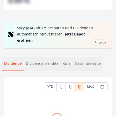
#,## %
Syzygy AG ab 1 € besparen und Dividenden
automatisch reinvestieren.
Jetzt Depot
eröffnen
→
Anzeige
Dividende
Dividendenrendite
Kurs
Gesamtrendite
YTD
1J
3J
5J
MAX