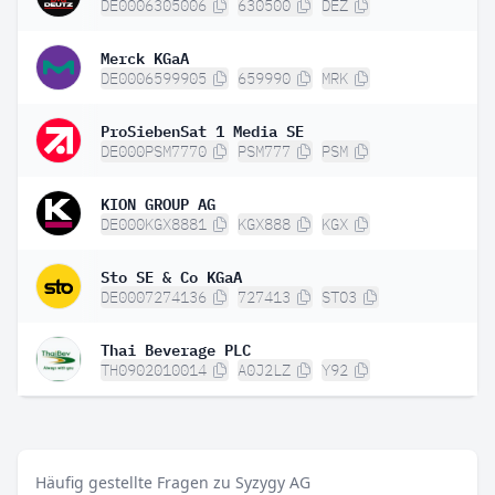
DE0006305006
630500
DEZ
Merck KGaA
DE0006599905
659990
MRK
ProSiebenSat 1 Media SE
DE000PSM7770
PSM777
PSM
KION GROUP AG
DE000KGX8881
KGX888
KGX
Sto SE & Co KGaA
DE0007274136
727413
STO3
Thai Beverage PLC
TH0902010014
A0J2LZ
Y92
Häufig gestellte Fragen zu Syzygy AG