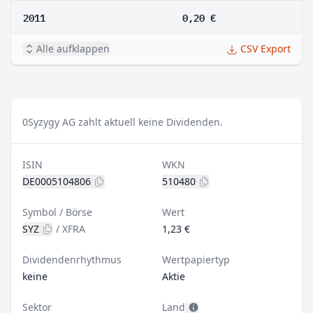
2011
0,20 €
Alle aufklappen
CSV Export
0
Syzygy AG zahlt aktuell keine Dividenden.
ISIN
WKN
DE0005104806
510480
Symbol / Börse
Wert
SYZ
/
XFRA
1,23 €
Dividendenrhythmus
Wertpapiertyp
keine
Aktie
Sektor
Land