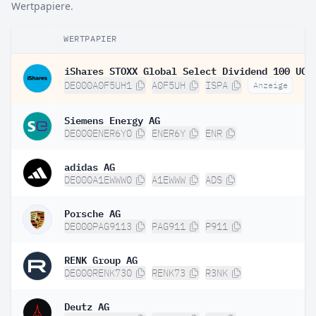
Wertpapiere.
WERTPAPIER
DE000A0F5UH1
A0F5UH
ISPA
Anzeige
Siemens Energy AG
DE000ENER6Y0
ENER6Y
ENR
adidas AG
DE000A1EWWW0
A1EWWW
ADS
Porsche AG
DE000PAG9113
PAG911
P911
RENK Group AG
DE000RENK730
RENK73
R3NK
Deutz AG