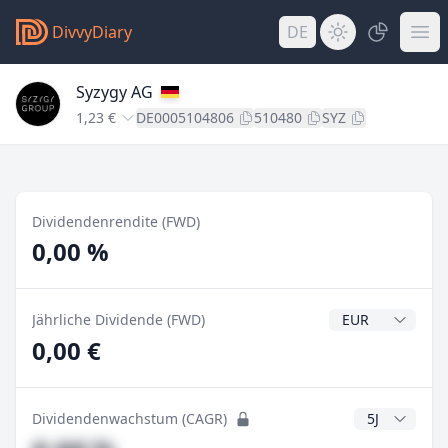
DivvyDiary
DE
Syzygy AG
1,23 €
DE0005104806
510480
SYZ
Dividendenrendite (FWD)
0,00 %
Dividendenwähr
Jährliche Dividende (FWD)
0,00 €
CAGR Jahre
Dividendenwachstum (CAGR)