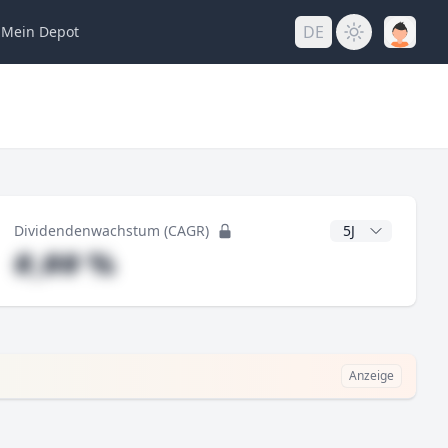
DE
Mein
Depot
ng
CAGR Jahre
Dividendenwachstum (CAGR)
#,## %
Anzeige