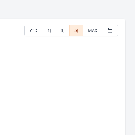
YTD
1J
3J
5J
MAX