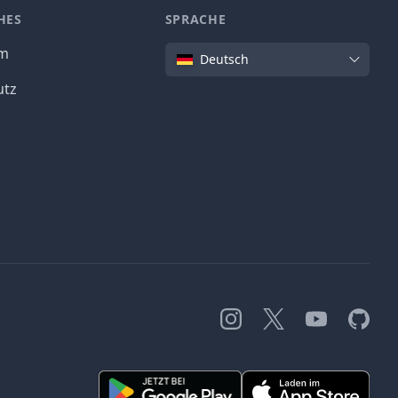
HES
SPRACHE
Sprache
um
Deutsch
utz
Instagram
X
YouTube
GitHub