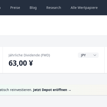
n
Preise
Blog
Research
Alle
Wertpapiere
Dividendenwähru
Jährliche Dividende (FWD)
63,00 ¥
tisch reinvestieren.
Jetzt Depot eröffnen
→