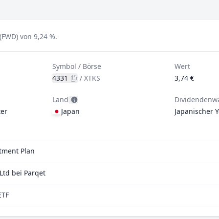
(FWD) von 9,24 %.
Symbol / Börse
Wert
4331
/
XTKS
3,74 €
Land
Dividendenw
er
Japan
Japanischer 
stment Plan
td bei Parqet
ETF