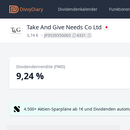
DivvyDiary
Dividendenkalender
Funktione
Take And Give Needs Co Ltd
3,74 €
JP3539350003
4331
Dividendenrendite (FWD)
9,24 %
4.500+ Aktien-Sparpläne ab 1€ und Dividenden automa