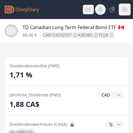
DivvyDiary
DE
TD Canadian Long Term Federal Bond ETF
68,00 €
CA87242V2057
A3EX8X
TCLB
Dividendenrendite (FWD)
1,71 %
Dividendenwähr
Jährliche Dividende (FWD)
1,88 CA$
CAGR Jahre
Dividendenwachstum (CAGR)