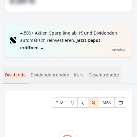
#,## %
4.500+ Aktien-Sparpläne ab 1€ und Dividenden
automatisch reinvestieren.
Jetzt Depot
eröffnen
→
Anzeige
Dividende
Dividendenrendite
Kurs
Gesamtrendite
YTD
1J
3J
5J
MAX