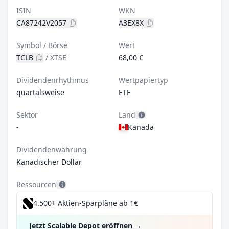
ISIN
WKN
CA87242V2057
A3EX8X
Symbol / Börse
Wert
TCLB
/
XTSE
68,00 €
Dividendenrhythmus
Wertpapiertyp
quartalsweise
ETF
Sektor
Land
-
Kanada
Dividendenwährung
Kanadischer Dollar
Ressourcen
4.500+ Aktien-Sparpläne ab 1€
Jetzt Scalable Depot eröffnen
→