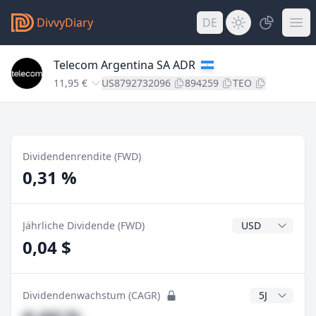
DivvyDiary
DE
Telecom Argentina SA ADR
11,95 €
US8792732096
894259
TEO
Dividendenrendite (FWD)
0,31 %
Dividendenwähr
Jährliche Dividende (FWD)
0,04 $
CAGR Jahre
Dividendenwachstum (CAGR)