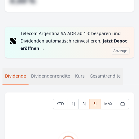
#,## %
Telecom Argentina SA ADR ab 1 € besparen und
Dividenden automatisch reinvestieren.
Jetzt Depot
eröffnen
→
Anzeige
Dividende
Dividendenrendite
Kurs
Gesamtrendite
YTD
1J
3J
5J
MAX