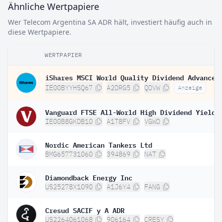
Ähnliche Wertpapiere
Wer Telecom Argentina SA ADR hält, investiert häufig auch in
diese Wertpapiere.
WERTPAPIER
IE00BYYHSQ67
A2DRG5
QDVW
Anzeige
IE00B8GKDB10
A1T8FV
VGWD
Nordic American Tankers Ltd
BMG657731060
394869
NAT
Diamondback Energy Inc
US25278X1090
A1J6Y4
FANG
Cresud SACIF y A ADR
US2264061068
906164
CRESY