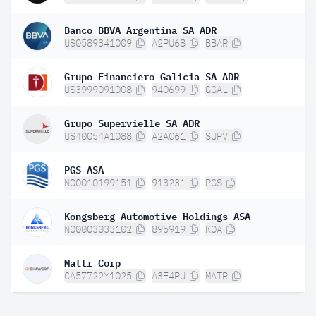
Banco BBVA Argentina SA ADR
US0589341009
A2PU68
BBAR
Grupo Financiero Galicia SA ADR
US3999091008
940699
GGAL
Grupo Supervielle SA ADR
US40054A1088
A2AC61
SUPV
PGS ASA
NO0010199151
913231
PGS
Kongsberg Automotive Holdings ASA
NO0003033102
895919
KOA
Mattr Corp
CA57722Y1025
A3E4PU
MATR