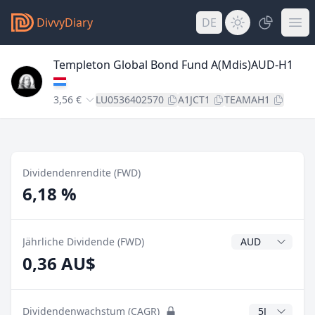
DivvyDiary
DE
Templeton Global Bond Fund A(Mdis)AUD-H1
3,56 €
LU0536402570
A1JCT1
TEAMAH1
Dividendenrendite (FWD)
6,18 %
Dividendenwähr
Jährliche Dividende (FWD)
0,36 AU$
CAGR Jahre
Dividendenwachstum (CAGR)