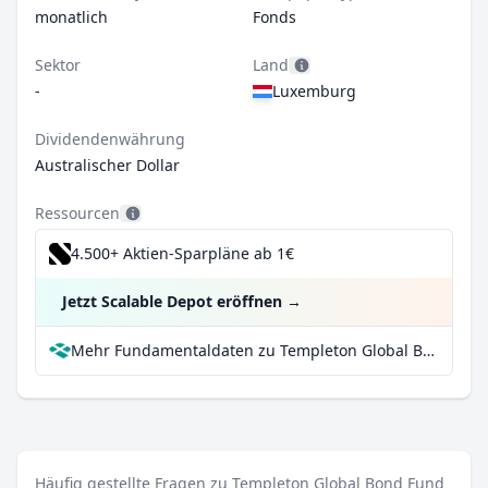
monatlich
Fonds
Sektor
Land
-
Luxemburg
Dividendenwährung
Australischer Dollar
Ressourcen
4.500+ Aktien-Sparpläne ab 1€
Jetzt Scalable Depot eröffnen
→
Mehr Fundamentaldaten zu Templeton Global Bond Fund A(Mdis)AUD-H1 bei Parqet
Häufig gestellte Fragen zu Templeton Global Bond Fund