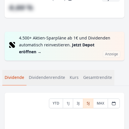
#,## %
4.500+ Aktien-Sparpläne ab 1€ und Dividenden
automatisch reinvestieren.
Jetzt Depot
eröffnen
→
Anzeige
Dividende
Dividendenrendite
Kurs
Gesamtrendite
YTD
1J
3J
5J
MAX