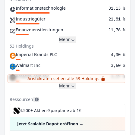
Informationstechnologie
31,13 %
Industriegüter
21,81 %
Finanzdienstleistungen
11,76 %
Mehr
53 Holdings
Imperial Brands PLC
4,30 %
Walmart Inc
3,60 %
Amazon.com Inc
3,17 %
Aristokraten sehen alle 53 Holdings
Mehr
Ressourcen
4.500+ Aktien-Sparpläne ab 1€
Jetzt Scalable Depot eröffnen
→