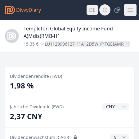
DivvyDiary
DE
Templeton Global Equity Income Fund
A(Mdis)RMB-H1
15,35 €
LU1129996127
A12D5W
TGEIAMR
Dividendenrendite (FWD)
1,98 %
Dividendenwähr
Jährliche Dividende (FWD)
2,37 CN¥
CAGR Jahre
Dividendenwachstum (CAGR)