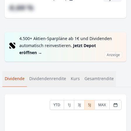
#,## %
4.500+ Aktien-Sparpläne ab 1€ und Dividenden
automatisch reinvestieren.
Jetzt Depot
eröffnen
→
Anzeige
Dividende
Dividendenrendite
Kurs
Gesamtrendite
YTD
1J
3J
5J
MAX