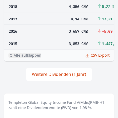
2018
4,356 CN¥
5,22 %
2017
4,14 CN¥
13,21 %
2016
3,657 CN¥
-5,09 %
2015
3,853 CN¥
1.447,3
Alle aufklappen
CSV Export
Weitere Dividenden (1 Jahr)
Templeton Global Equity Income Fund A(Mdis)RMB-H1
zahlt eine Dividendenrendite (FWD) von 1,98 %.