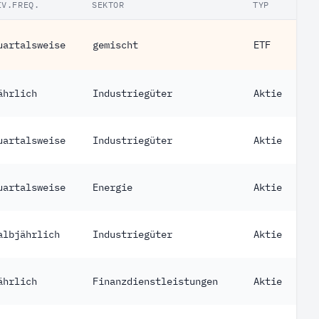
IV.FREQ.
SEKTOR
TYP
uartalsweise
gemischt
ETF
ährlich
Industriegüter
Aktie
uartalsweise
Industriegüter
Aktie
uartalsweise
Energie
Aktie
albjährlich
Industriegüter
Aktie
ährlich
Finanzdienstleistungen
Aktie