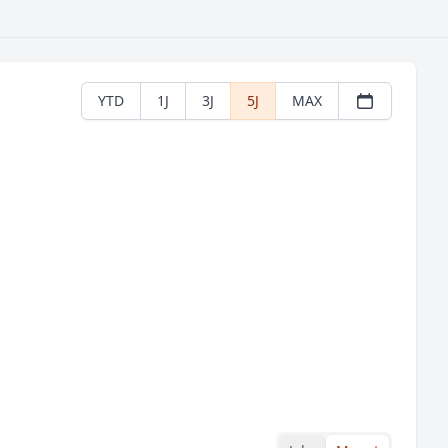
YTD
1J
3J
5J
MAX