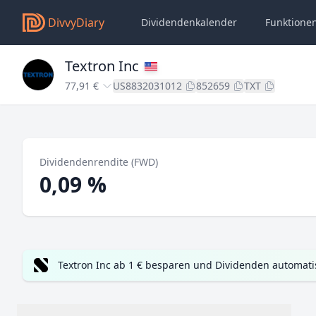
DivvyDiary
Dividendenkalender
Funktione
Textron Inc
77,91 €
US8832031012
852659
TXT
Dividendenrendite (FWD)
0,09 %
Textron Inc ab 1 € besparen und Dividenden automati