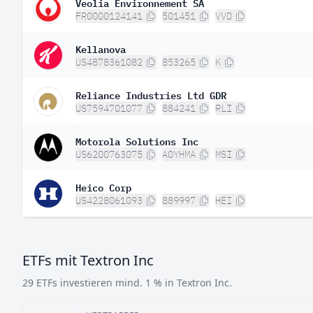
Veolia Environnement SA
FR0000124141
501451
VVD
Kellanova
US4878361082
853265
K
Reliance Industries Ltd GDR
US7594701077
884241
RLI
Motorola Solutions Inc
US6200763075
A0YHMA
MSI
Heico Corp
US4228061093
889997
HEI
ETFs mit Textron Inc
29 ETFs investieren mind. 1 % in Textron Inc.