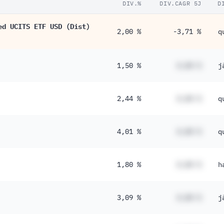
DIV.%
DIV.CAGR 5J
D
ed UCITS ETF USD (Dist)
2,00 %
-3,71 %
q
1,50 %
#,## %
j
2,44 %
#,## %
q
4,01 %
#,## %
q
1,80 %
#,## %
h
3,09 %
#,## %
j