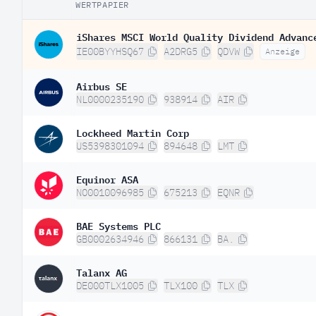
WERTPAPIER
iShares MSCI World Quality Dividend Advanc
IE00BYYHSQ67
A2DRG5
QDVW
Anzeige
Airbus SE
NL0000235190
938914
AIR
Lockheed Martin Corp
US5398301094
894648
LMT
Equinor ASA
NO0010096985
675213
EQNR
BAE Systems PLC
GB0002634946
866131
BA.
Talanx AG
DE000TLX1005
TLX100
TLX