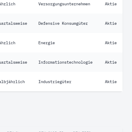
ährlich
Versorgungsunternehmen
Aktie
uartalsweise
Defensive Konsumgüter
Aktie
ährlich
Energie
Aktie
uartalsweise
Informationstechnologie
Aktie
albjährlich
Industriegüter
Aktie