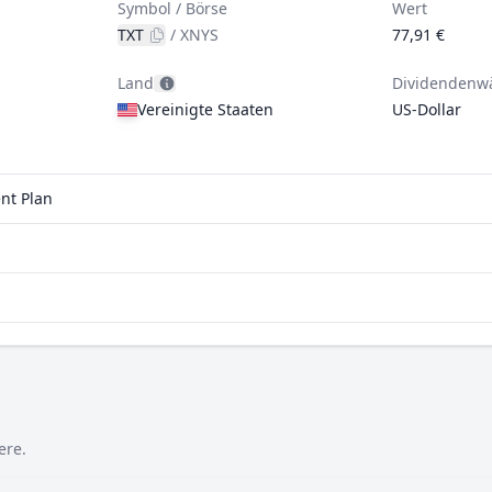
Symbol / Börse
Wert
TXT
/
XNYS
77,91 €
Land
Dividendenw
Vereinigte Staaten
US-Dollar
ent Plan
ere.