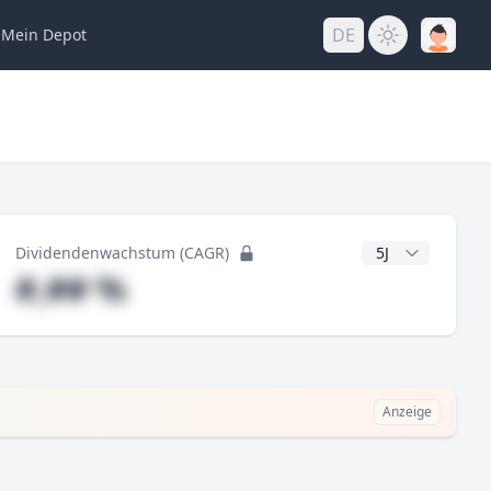
DE
Mein
Depot
ng
CAGR Jahre
Dividendenwachstum (CAGR)
#,## %
Anzeige