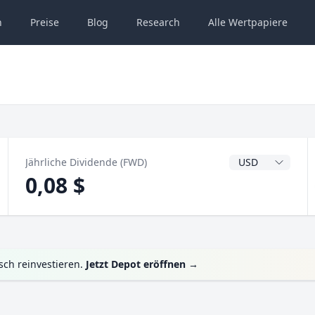
n
Preise
Blog
Research
Alle
Wertpapiere
Dividendenwähru
Jährliche Dividende (FWD)
0,08 $
sch reinvestieren.
Jetzt Depot eröffnen
→