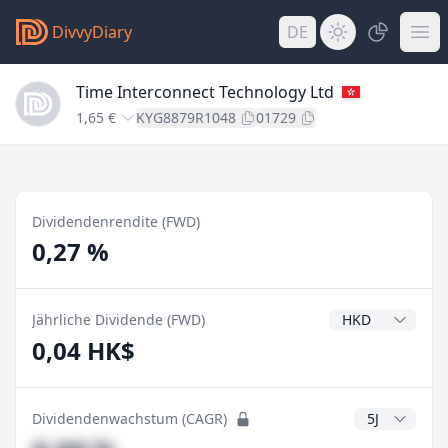
DivvyDiary
DE
Time Interconnect Technology Ltd
1,65 €
KYG8879R1048
01729
Dividendenrendite (FWD)
0,27 %
Dividendenwähr
Jährliche Dividende (FWD)
0,04 HK$
CAGR Jahre
Dividendenwachstum (CAGR)