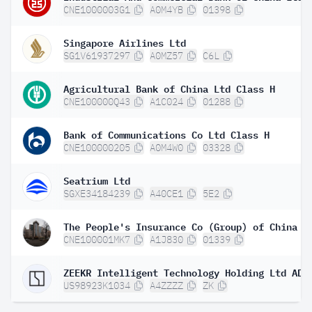
CNE1000003G1
A0M4YB
01398
Singapore Airlines Ltd
SG1V61937297
A0MZ57
C6L
Agricultural Bank of China Ltd Class H
CNE100000Q43
A1C024
01288
Bank of Communications Co Ltd Class H
CNE100000205
A0M4W0
03328
Seatrium Ltd
SGXE34184239
A40CE1
5E2
CNE100001MK7
A1J830
01339
ZEEKR Intelligent Technology Holding Ltd ADR
US98923K1034
A4ZZZZ
ZK