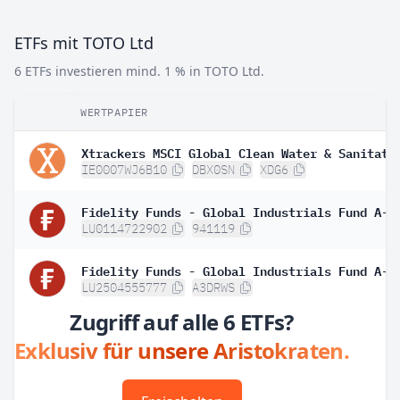
ETFs mit TOTO Ltd
6 ETFs investieren mind. 1 % in TOTO Ltd.
WERTPAPIER
IE0007WJ6B10
DBX0SN
XDG6
LU0114722902
941119
LU2504555777
A3DRWS
Zugriff auf alle 6 ETFs?
Exklusiv für unsere Aristokraten.