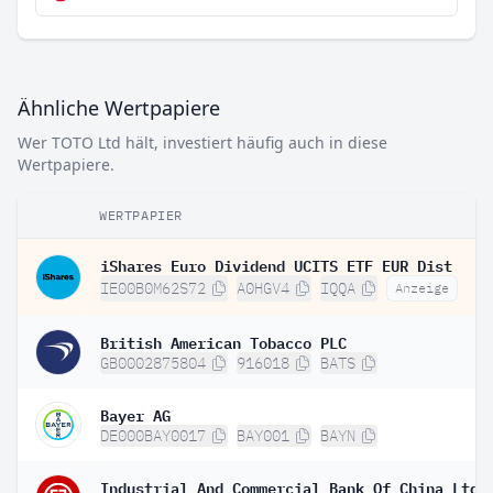
Ähnliche Wertpapiere
Wer TOTO Ltd hält, investiert häufig auch in diese
Wertpapiere.
WERTPAPIER
iShares Euro Dividend UCITS ETF EUR Dist
IE00B0M62S72
A0HGV4
IQQA
Anzeige
British American Tobacco PLC
GB0002875804
916018
BATS
Bayer AG
DE000BAY0017
BAY001
BAYN