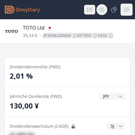
DivvyDiary
DE
TOTO Ltd
35,53 €
JP3596200000
857955
5332
Dividendenrendite (FWD)
2,01 %
Dividendenwähr
Jährliche Dividende (FWD)
130,00 ¥
CAGR Jahre
Dividendenwachstum (CAGR)