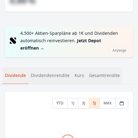
#,## %
4.500+ Aktien-Sparpläne ab 1€ und Dividenden
automatisch reinvestieren.
Jetzt Depot
eröffnen
→
Anzeige
Dividende
Dividendenrendite
Kurs
Gesamtrendite
YTD
1J
3J
5J
MAX