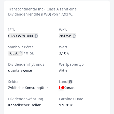
Transcontinental Inc - Class A zahlt eine
Dividendenrendite (FWD) von 17,93 %.
ISIN
WKN
CA8935781044
264396
Symbol / Börse
Wert
TCL.A
/
XTSE
3,10 €
Dividendenrhythmus
Wertpapiertyp
quartalsweise
Aktie
Sektor
Land
Zyklische Konsumgüter
Kanada
Dividendenwährung
Earnings Date
Kanadischer Dollar
9.9.2026