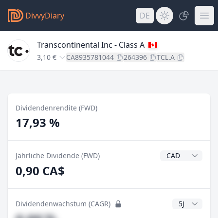
DivvyDiary
DE
Transcontinental Inc - Class A
3,10 €
CA8935781044
264396
TCL.A
Dividendenrendite (FWD)
17,93 %
Dividendenwähr
Jährliche Dividende (FWD)
0,90 CA$
CAGR Jahre
Dividendenwachstum (CAGR)