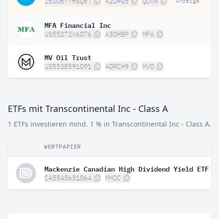
IE00BYYHSQ67
A2DRG5
QDVW
Anzeige
MFA Financial Inc
US55272X6076
A3DH8P
MFA
MV Oil Trust
US5538591091
A0RCH9
MVO
ETFs mit Transcontinental Inc - Class A
1 ETFs investieren mind. 1 % in Transcontinental Inc - Class A.
WERTPAPIER
Mackenzie Canadian High Dividend Yield ETF
CA5545631064
MHDC