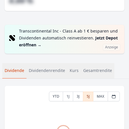
#,## %
Transcontinental Inc - Class A ab 1 € besparen und
Dividenden automatisch reinvestieren.
Jetzt Depot
eröffnen
→
Anzeige
Dividende
Dividendenrendite
Kurs
Gesamtrendite
YTD
1J
3J
5J
MAX