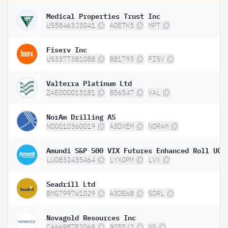
Medical Properties Trust Inc
US58463J3041
A0ETK5
MPT
Fiserv Inc
US3377381088
881793
FISV
Valterra Platinum Ltd
ZAE000013181
856547
VAL
NorAm Drilling AS
NO0010360019
A3DXEM
NORAM
LU0832435464
LYX0PM
LVX
Seadrill Ltd
BMG7997W1029
A3DEW8
SDRL
Novagold Resources Inc
CA66987E2069
905542
NG