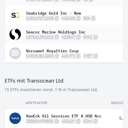
Seabridge Gold Inc - New
CA8119271028
A42AD5
SEA
Seacor Marine Holdings Inc
US78413P1012
A2DR4T
SMHI
Versamet Royalties Corp
CA92528V2003
A41HTX
VMET
ETFs mit Transocean Ltd
15 ETFs investieren mind. 1 % in Transocean Ltd.
WERTPAPIER
GEWICHT
VanEck Oil Services ETF A USD Acc
5,0
IE000NXF88S1
A3D42Y
OIHV