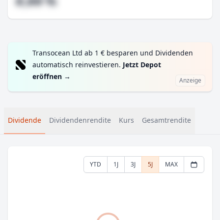
#,## %
Transocean Ltd ab 1 € besparen und Dividenden
automatisch reinvestieren.
Jetzt Depot
eröffnen
→
Anzeige
Dividende
Dividendenrendite
Kurs
Gesamtrendite
YTD
1J
3J
5J
MAX