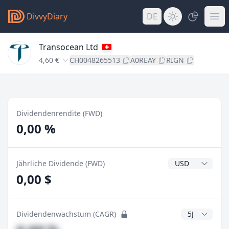
DivvyDiary
DE
Transocean Ltd
4,60 €
CH0048265513
A0REAY
RIGN
Dividendenrendite (FWD)
0,00 %
Dividendenwähr
Jährliche Dividende (FWD)
0,00 $
CAGR Jahre
Dividendenwachstum (CAGR)