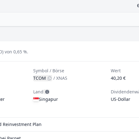
) von 0,65 %.
Symbol / Börse
Wert
TCOM
/
XNAS
40,20 €
Land
Dividendenw
er
Singapur
US-Dollar
nd Reinvestment Plan
bei Parqet