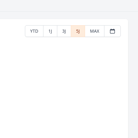
YTD
1J
3J
5J
MAX