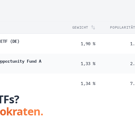
GEWICHT
POPULARITÄ
 ETF (DE)
1,90 %
1.
Opportunity Fund A
1,33 %
2.
1,34 %
7.
TFs?
tokraten.