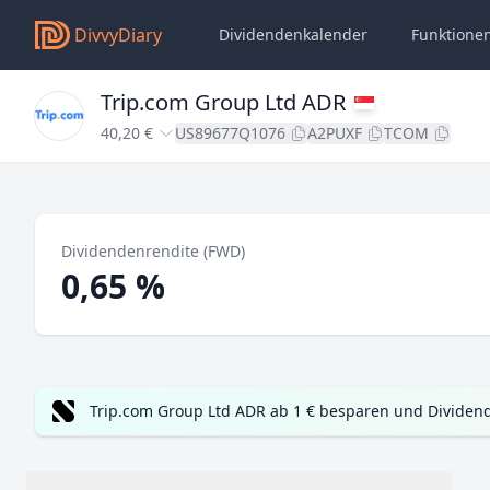
DivvyDiary
Dividendenkalender
Funktione
Trip.com Group Ltd ADR
40,20 €
US89677Q1076
A2PUXF
TCOM
Dividendenrendite (FWD)
0,65 %
Trip.com Group Ltd ADR ab 1 € besparen und Dividend