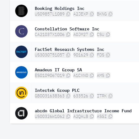
Booking Holdings Inc
US09857L1089
A2JEXP
BKNG
Constellation Software Inc
CA21037X1006
A0JM27
CSU
FactSet Research Systems Inc
US3030751057
901629
FDS
Amadeus IT Group SA
ES0109067019
A1CXN0
AMS
Intertek Group PLC
GB0031638363
633526
ITRK
abrdn Global Infrastructure Income Fund
US00326W1062
A2QALB
ASGI