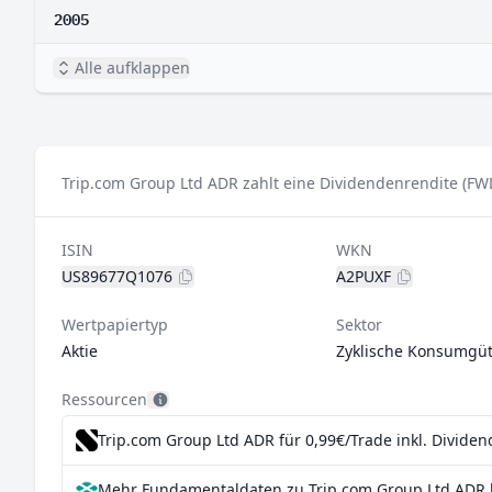
2005
Alle aufklappen
Trip.com Group Ltd ADR zahlt eine Dividendenrendite (FWD
ISIN
WKN
US89677Q1076
A2PUXF
Wertpapiertyp
Sektor
Aktie
Zyklische Konsumgüt
Ressourcen
Trip.com Group Ltd ADR für 0,99€/Trade inkl. Divide
Mehr Fundamentaldaten zu Trip.com Group Ltd ADR 