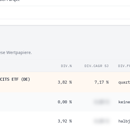
iese Wertpapiere.
DIV.%
DIV.CAGR 5J
DIV.F
CITS ETF (DE)
3,82 %
7,17 %
quart
0,00 %
#,## %
keine
3,92 %
#,## %
halbj