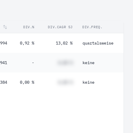
T
DIV.%
DIV.CAGR 5J
DIV.FREQ.
994
0,92 %
13,02 %
quartalsweise
941
-
#,## %
keine
384
0,00 %
#,## %
keine