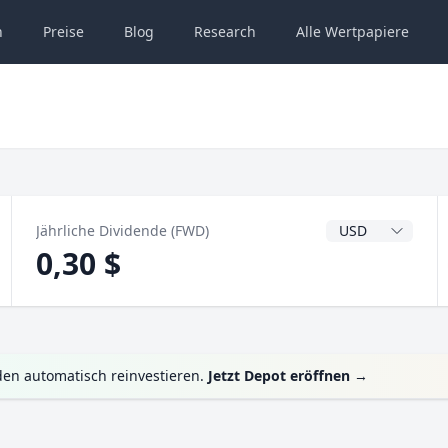
n
Preise
Blog
Research
Alle
Wertpapiere
Dividendenwähru
Jährliche Dividende (FWD)
0,30 $
en automatisch reinvestieren.
Jetzt Depot eröffnen
→