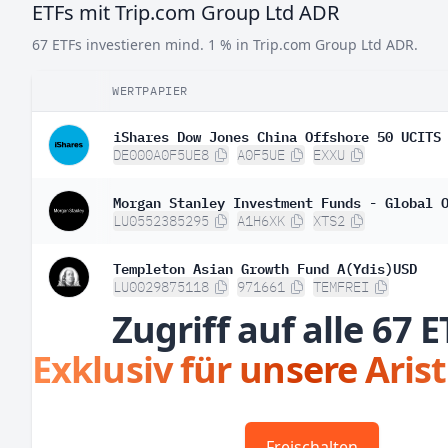
ETFs mit Trip.com Group Ltd ADR
67 ETFs investieren mind. 1 % in Trip.com Group Ltd ADR.
WERTPAPIER
iShares Dow Jones China Offshore 50 UCITS
DE000A0F5UE8
A0F5UE
EXXU
Morgan Stanley Investment Funds - Global 
LU0552385295
A1H6XK
XTS2
Templeton Asian Growth Fund A(Ydis)USD
LU0029875118
971661
TEMFREI
Zugriff auf alle 67 E
Exklusiv für unsere Aris
Freischalten