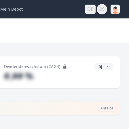
DE
Mein
Depot
ng
CAGR Jahre
Dividendenwachstum (CAGR)
#,## %
Anzeige