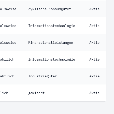
alsweise
Zyklische Konsumgüter
Aktie
alsweise
Informationstechnologie
Aktie
alsweise
Finanzdienstleistungen
Aktie
ährlich
Informationstechnologie
Aktie
ährlich
Industriegüter
Aktie
lich
gemischt
Aktie