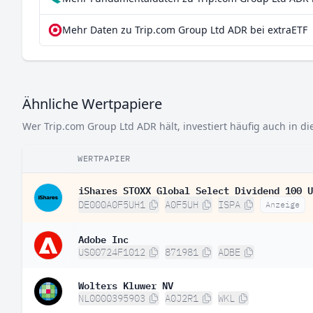
Mehr Daten zu Trip.com Group Ltd ADR bei extraETF
Ähnliche Wertpapiere
Wer Trip.com Group Ltd ADR hält, investiert häufig auch in d
WERTPAPIER
iShares STOXX Global Select Dividend 100 U
DE000A0F5UH1
A0F5UH
ISPA
Anzeige
Adobe Inc
US00724F1012
871981
ADBE
Wolters Kluwer NV
NL0000395903
A0J2R1
WKL