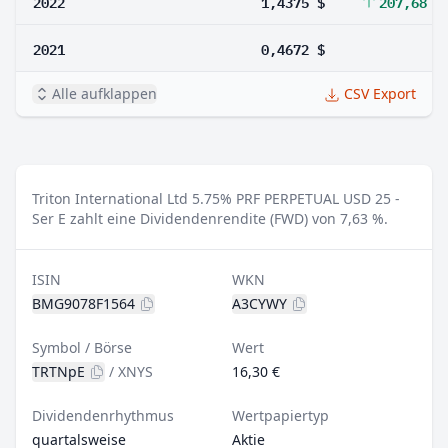
2022
1,4375 $
207,68 %
2021
0,4672 $
Alle aufklappen
CSV Export
Triton International Ltd 5.75% PRF PERPETUAL USD 25 -
Ser E zahlt eine Dividendenrendite (FWD) von 7,63 %.
ISIN
WKN
BMG9078F1564
A3CYWY
Symbol / Börse
Wert
TRTNpE
/
XNYS
16,30 €
Dividendenrhythmus
Wertpapiertyp
quartalsweise
Aktie