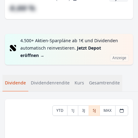
#,## %
4.500+ Aktien-Sparpläne ab 1€ und Dividenden
automatisch reinvestieren.
Jetzt Depot
eröffnen
→
Anzeige
Dividende
Dividendenrendite
Kurs
Gesamtrendite
YTD
1J
3J
5J
MAX