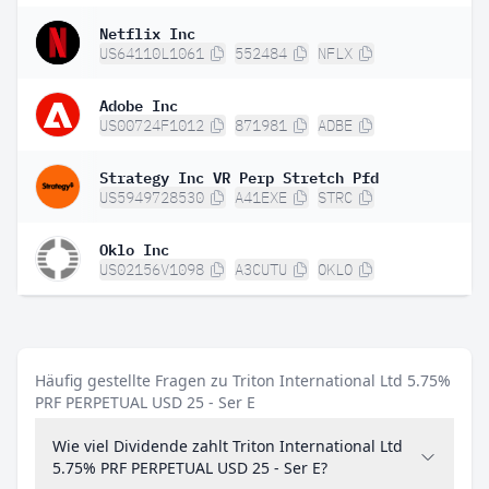
Netflix Inc
US64110L1061
552484
NFLX
Adobe Inc
US00724F1012
871981
ADBE
Strategy Inc VR Perp Stretch Pfd
US5949728530
A41EXE
STRC
Oklo Inc
US02156V1098
A3CUTU
OKLO
Häufig gestellte Fragen zu Triton International Ltd 5.75%
PRF PERPETUAL USD 25 - Ser E
Wie viel Dividende zahlt Triton International Ltd
5.75% PRF PERPETUAL USD 25 - Ser E?