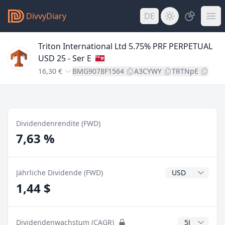
DivvyDiary
DE
Triton International Ltd 5.75% PRF PERPETUAL
USD 25 - Ser E
16,30 €
BMG9078F1564
A3CYWY
TRTNpE
Dividendenrendite (FWD)
7,63 %
Dividendenwähr
Jährliche Dividende (FWD)
1,44 $
CAGR Jahre
Dividendenwachstum (CAGR)