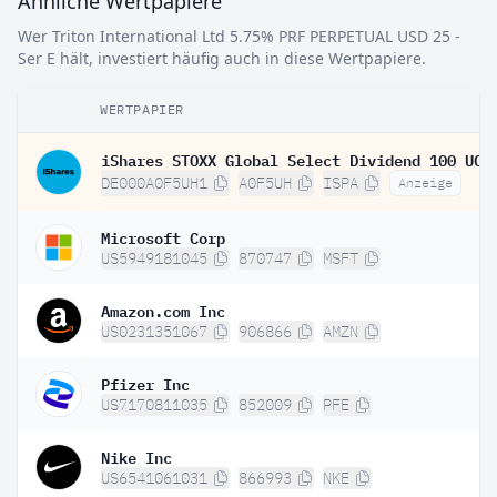
Ähnliche Wertpapiere
Wer Triton International Ltd 5.75% PRF PERPETUAL USD 25 -
Ser E hält, investiert häufig auch in diese Wertpapiere.
WERTPAPIER
DE000A0F5UH1
A0F5UH
ISPA
Anzeige
Microsoft Corp
US5949181045
870747
MSFT
Amazon.com Inc
US0231351067
906866
AMZN
Pfizer Inc
US7170811035
852009
PFE
Nike Inc
US6541061031
866993
NKE