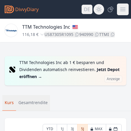
DivvyDiary
DE
TTM Technologies Inc
116,18 €
US87305R1095
940990
TTMI
TTM Technologies Inc ab 1 € besparen und
Dividenden automatisch reinvestieren.
Jetzt Depot
eröffnen
→
Anzeige
Kurs
Gesamtrendite
YTD
1J
3J
5J
MAX