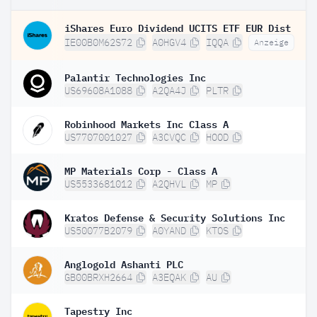
iShares Euro Dividend UCITS ETF EUR Dist
IE00B0M62S72
A0HGV4
IQQA
Anzeige
Palantir Technologies Inc
US69608A1088
A2QA4J
PLTR
Robinhood Markets Inc Class A
US7707001027
A3CVQC
HOOD
MP Materials Corp - Class A
US5533681012
A2QHVL
MP
Kratos Defense & Security Solutions Inc
US50077B2079
A0YAND
KTOS
Anglogold Ashanti PLC
GB00BRXH2664
A3EQAK
AU
Tapestry Inc