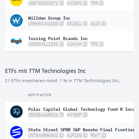
US8760301072
A2JSR1
TPR
Willdan Group Inc
US96924N1000
A0LB1U
WLDN
Turning Point Brands Inc
US90041L1052
A2AKAM
TPB
ETFs mit TTM Technologies Inc
21 ETFs investieren mind. 1 % in TTM Technologies Inc.
WERTPAPIER
Polar Capital Global Technology Fund R Incom
IE00B4468526
A0YB0F
State Street SPDR S&P Kensho Final Frontiers
US78468R6302
A2P23G
ROKT