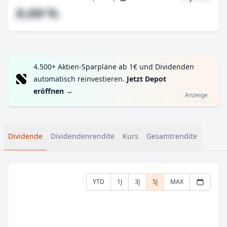
#,## %
4.500+ Aktien-Sparpläne ab 1€ und Dividenden
automatisch reinvestieren.
Jetzt Depot
eröffnen
→
Anzeige
Dividende
Dividendenrendite
Kurs
Gesamtrendite
YTD
1J
3J
5J
MAX