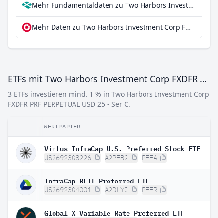
Mehr Fundamentaldaten zu Two Harbors Investment Corp FXDFR PRF PERPETUAL USD 25 - Ser C bei Parqet
Mehr Daten zu Two Harbors Investment Corp FXDFR PRF PERPETUAL USD 25 - Ser C bei extraETF
ETFs mit Two Harbors Investment Corp FXDFR PRF PERPETUAL USD 25 - Ser C
3 ETFs investieren mind. 1 % in Two Harbors Investment Corp
FXDFR PRF PERPETUAL USD 25 - Ser C.
WERTPAPIER
Virtus InfraCap U.S. Preferred Stock ETF
US26923G8226
A2PFB2
PFFA
InfraCap REIT Preferred ETF
US26923G4001
A2DLYJ
PFFR
Global X Variable Rate Preferred ETF