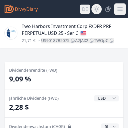
DivvyDiary
DE
Two Harbors Investment Corp FXDFR PRF
PERPETUAL USD 25 - Ser C
21,71 €
US90187B5075
A2JAX2
TWOpC
Dividendenrendite (FWD)
9,09 %
Dividendenwähr
Jährliche Dividende (FWD)
2,28 $
CAGR Jahre
Dividendenwachstum (CAGR)