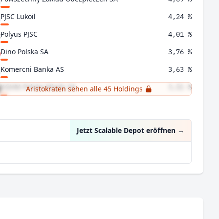
PJSC Lukoil
4,24 %
Polyus PJSC
4,01 %
Dino Polska SA
3,76 %
Komercni Banka AS
3,63 %
KGHM Polska Miedz SA
3,51 %
Aristokraten sehen alle 45 Holdings
Bank Pekao SA
3,44 %
Jetzt Scalable Depot eröffnen
→