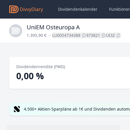
DivvyDiary
Dividendenkalender
Funktione
UniEM Osteuropa A
1.395,90 €
LU0054734388
973821
UI3Z
Dividendenrendite (FWD)
0,00 %
4.500+ Aktien-Sparpläne ab 1€ und Dividenden automa