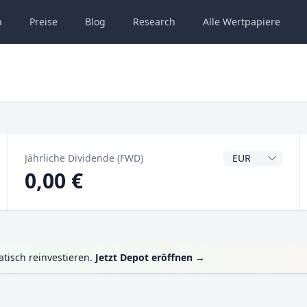
n
Preise
Blog
Research
Alle
Wertpapiere
Dividendenwähru
Jährliche Dividende (FWD)
0,00 €
tisch reinvestieren.
Jetzt Depot eröffnen
→