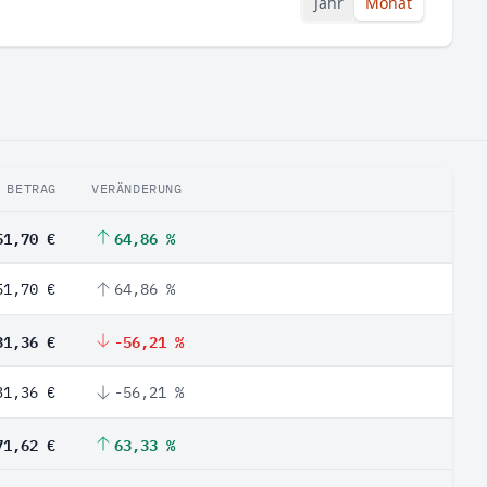
Jahr
Monat
BETRAG
VERÄNDERUNG
51,70 €
64,86 %
51,70 €
64,86 %
31,36 €
-56,21 %
31,36 €
-56,21 %
71,62 €
63,33 %