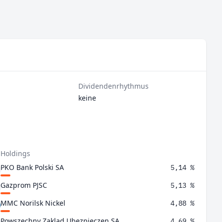
Dividendenrhythmus
keine
 Holdings
PKO Bank Polski SA
5,14 %
Gazprom PJSC
5,13 %
MMC Norilsk Nickel
4,88 %
Powszechny Zaklad Ubezpieczen SA
4,69 %