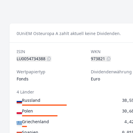
0
UniEM Osteuropa A zahlt aktuell keine Dividenden.
ISIN
WKN
LU0054734388
973821
Wertpapiertyp
Dividendenwährung
Fonds
Euro
4 Länder
Russland
38,5
Polen
30,6
Griechenland
4,4
Spanien
0,01