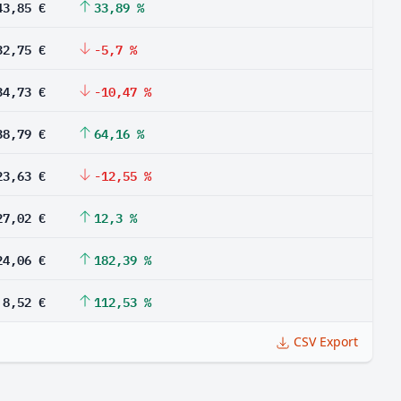
43,85 €
33,89 %
32,75 €
-5,7 %
34,73 €
-10,47 %
38,79 €
64,16 %
23,63 €
-12,55 %
27,02 €
12,3 %
24,06 €
182,39 %
8,52 €
112,53 %
CSV Export