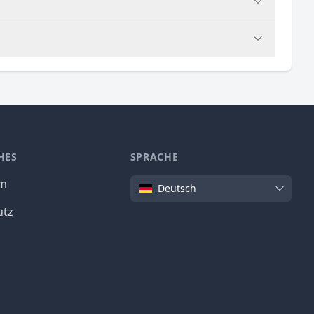
HES
SPRACHE
Sprache
um
Deutsch
utz