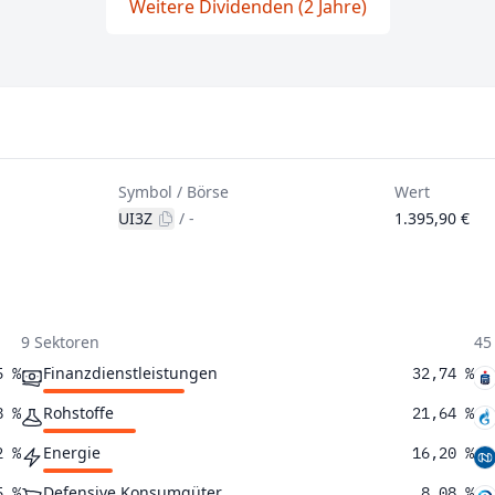
Weitere Dividenden (2 Jahre)
Symbol / Börse
Wert
UI3Z
/
-
1.395,90 €
9 Sektoren
45
Finanzdienstleistungen
5 %
32,74 %
Rohstoffe
8 %
21,64 %
Energie
2 %
16,20 %
Defensive Konsumgüter
5 %
8,08 %