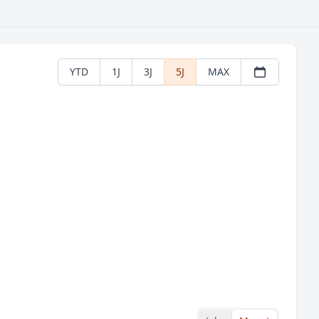
YTD
1J
3J
5J
MAX