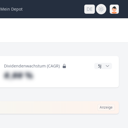
DE
Mein
Depot
ng
CAGR Jahre
Dividendenwachstum (CAGR)
#,## %
Anzeige