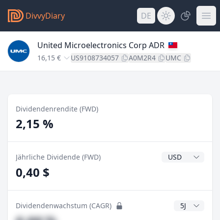
DivvyDiary
DE
United Microelectronics Corp ADR
16,15 €
US9108734057
A0M2R4
UMC
Dividendenrendite (FWD)
2,15 %
Dividendenwähr
Jährliche Dividende (FWD)
0,40 $
CAGR Jahre
Dividendenwachstum (CAGR)