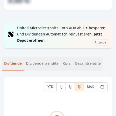
#,## %
United Microelectronics Corp ADR ab 1 € besparen
und Dividenden automatisch reinvestieren.
Jetzt
Depot eröffnen
→
Anzeige
Dividende
Dividendenrendite
Kurs
Gesamtrendite
YTD
1J
3J
5J
MAX