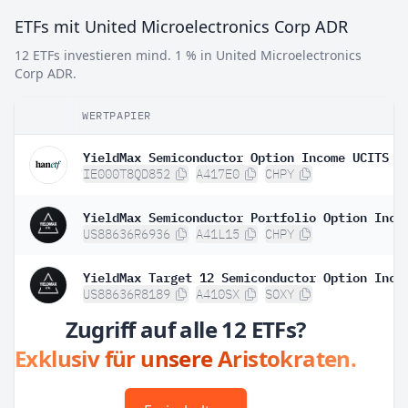
ETFs mit United Microelectronics Corp ADR
12 ETFs investieren mind. 1 % in United Microelectronics
Corp ADR.
WERTPAPIER
IE000T8QD852
A417E0
CHPY
US88636R6936
A41L15
CHPY
US88636R8189
A410SX
SOXY
Zugriff auf alle 12 ETFs?
Exklusiv für unsere Aristokraten.