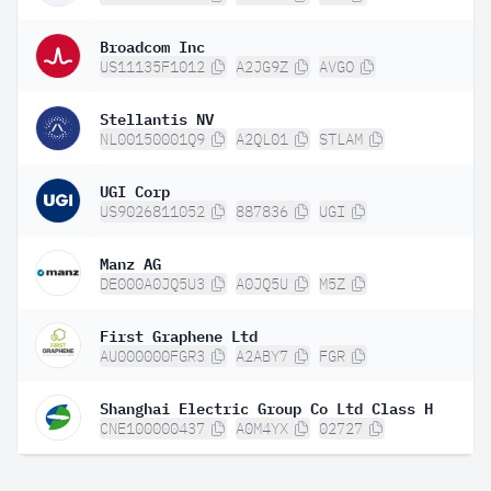
Broadcom Inc
US11135F1012
A2JG9Z
AVGO
Stellantis NV
NL00150001Q9
A2QL01
STLAM
UGI Corp
US9026811052
887836
UGI
Manz AG
DE000A0JQ5U3
A0JQ5U
M5Z
First Graphene Ltd
AU000000FGR3
A2ABY7
FGR
Shanghai Electric Group Co Ltd Class H
CNE100000437
A0M4YX
02727