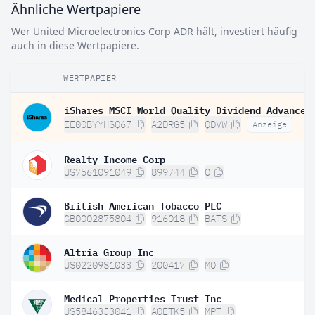
Ähnliche Wertpapiere
Wer United Microelectronics Corp ADR hält, investiert häufig
auch in diese Wertpapiere.
WERTPAPIER
IE00BYYHSQ67
A2DRG5
QDVW
Anzeige
Realty Income Corp
US7561091049
899744
O
British American Tobacco PLC
GB0002875804
916018
BATS
Altria Group Inc
US02209S1033
200417
MO
Medical Properties Trust Inc
US58463J3041
A0ETK5
MPT