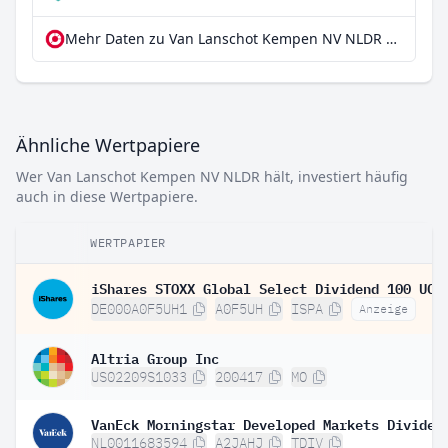
Mehr Daten zu Van Lanschot Kempen NV NLDR bei extraETF
Ähnliche Wertpapiere
Wer Van Lanschot Kempen NV NLDR hält, investiert häufig
auch in diese Wertpapiere.
WERTPAPIER
DE000A0F5UH1
A0F5UH
ISPA
Anzeige
Altria Group Inc
US02209S1033
200417
MO
NL0011683594
A2JAHJ
TDIV