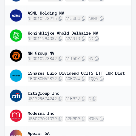
ASML Holding NV
NL0010273215
A1J4U4
ASML
Koninklijke Ahold Delhaize NV
NL0011794037
A2ANT0
AD
NN Group NV
NL0010773842
A115DY
NN
iShares Euro Dividend UCITS ETF EUR Dist
IE00B0M62S72
A0HGV4
IQQA
Citigroup Inc
US1729674242
A1H92V
C
Moderna Inc
US60770K1079
A2N9D9
MRNA
Aperam SA