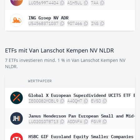
LU0569974404
A1H5UL
7AA
ING Groep NV ADR
US4568371037
907466
ING
ETFs mit Van Lanschot Kempen NV NLDR
7 ETFs investieren mind. 1 % in Van Lanschot Kempen NV
NLDR.
WERTPAPIER
IE00082MOBL9
A40QH7
EVSD
LU0201078713
A0DNFA
FGVR
HSBC GIF Euroland Equity Smaller Companies A