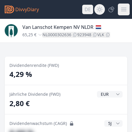
DivvyDiary
DE
Van Lanschot Kempen NV NLDR
65,25 €
NL0000302636
923948
VLK
Dividendenrendite (FWD)
4,29 %
Dividendenwähr
Jährliche Dividende (FWD)
2,80 €
CAGR Jahre
Dividendenwachstum (CAGR)