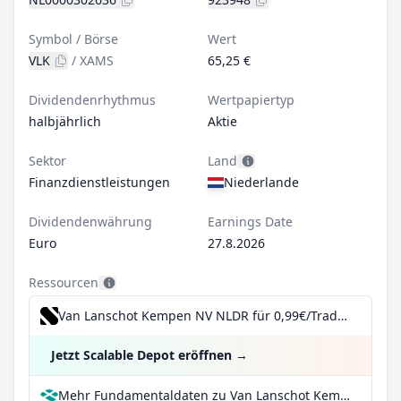
Symbol / Börse
Wert
VLK
/
XAMS
65,25 €
Dividendenrhythmus
Wertpapiertyp
halbjährlich
Aktie
Sektor
Land
Finanzdienstleistungen
Niederlande
Dividendenwährung
Earnings Date
Euro
27.8.2026
Ressourcen
Van Lanschot Kempen NV NLDR für 0,99€/Trade inkl. Dividend Reinvestment Plan
Jetzt Scalable Depot eröffnen
→
Mehr Fundamentaldaten zu Van Lanschot Kempen NV NLDR bei Parqet