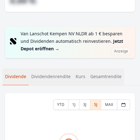
#,## %
Van Lanschot Kempen NV NLDR ab 1 € besparen
und Dividenden automatisch reinvestieren.
Jetzt
Depot eröffnen
→
Anzeige
Dividende
Dividendenrendite
Kurs
Gesamtrendite
YTD
1J
3J
5J
MAX