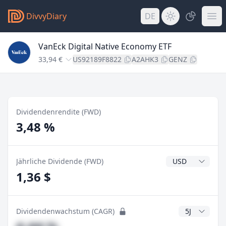
DivvyDiary
DE
VanEck Digital Native Economy ETF
33,94 €
US92189F8822
A2AHK3
GENZ
Dividendenrendite (FWD)
3,48 %
Dividendenwähr
Jährliche Dividende (FWD)
1,36 $
CAGR Jahre
Dividendenwachstum (CAGR)