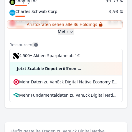
Shopify Inc
10,79 %
Charles Schwab Corp
8,98 %
NetEase Inc ADR
8,23 %
Aristokraten sehen alle 36 Holdings
Mehr
Ressourcen
4.500+ Aktien-Sparpläne ab 1€
Jetzt Scalable Depot eröffnen
→
Mehr Daten zu VanEck Digital Native Economy ETF bei extraETF
Mehr Fundamentaldaten zu VanEck Digital Native Economy ETF bei Parqet
Häufig gestellte Fragen zu VanEck Digital Native