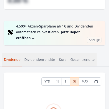
#,## %
4.500+ Aktien-Sparpläne ab 1€ und Dividenden
automatisch reinvestieren.
Jetzt Depot
eröffnen
→
Anzeige
Dividende
Dividendenrendite
Kurs
Gesamtrendite
YTD
1J
3J
5J
MAX