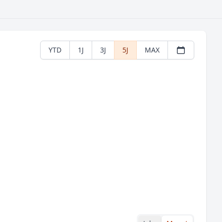
YTD
1J
3J
5J
MAX