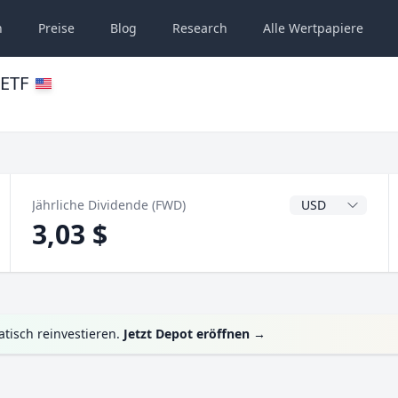
n
Preise
Blog
Research
Alle
Wertpapiere
 ETF
Dividendenwähru
Jährliche Dividende (FWD)
3,03 $
tisch reinvestieren.
Jetzt Depot eröffnen
→