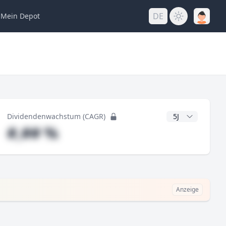
DE
Mein
Depot
ng
CAGR Jahre
Dividendenwachstum (CAGR)
#,## %
Anzeige