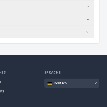
HES
SPRACHE
Sprache
um
Deutsch
utz