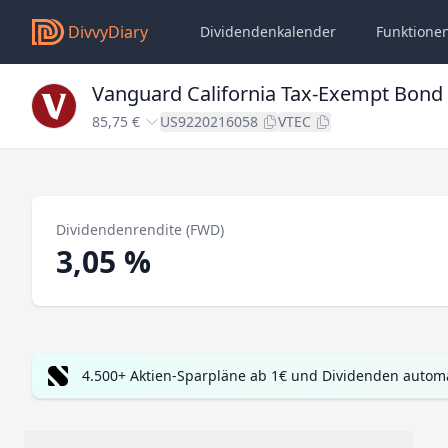
DivvyDiary
Dividendenkalender
Funktione
Vanguard California Tax-Exempt Bond
85,75 €
US9220216058
VTEC
Dividendenrendite (FWD)
3,05 %
4.500+ Aktien-Sparpläne ab 1€ und Dividenden automa