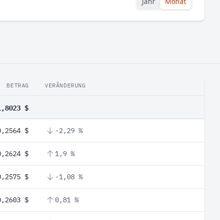
Jahr
Monat
BETRAG
VERÄNDERUNG
1,8023 $
0,2564 $
-2,29 %
0,2624 $
1,9 %
0,2575 $
-1,08 %
0,2603 $
0,81 %