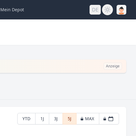
DE
Mein
Depot
Anzeige
YTD
1J
3J
5J
MAX