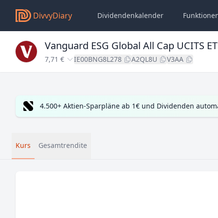
DivvyDiary
Dividendenkalender
Funktione
Vanguard ESG Global All Cap UCITS E
7,71 €
IE00BNG8L278
A2QL8U
V3AA
4.500+ Aktien-Sparpläne ab 1€ und Dividenden automa
Kurs
Gesamtrendite