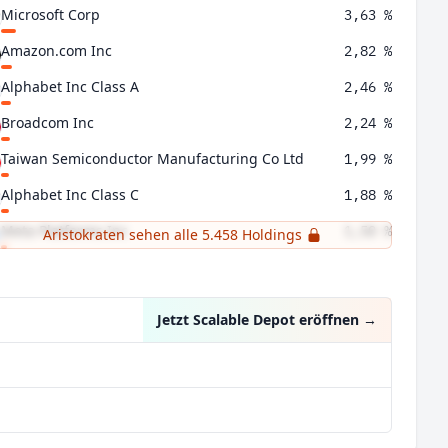
Microsoft Corp
3,63 %
Amazon.com Inc
2,82 %
Alphabet Inc Class A
2,46 %
Broadcom Inc
2,24 %
Taiwan Semiconductor Manufacturing Co Ltd
1,99 %
Alphabet Inc Class C
1,88 %
Meta Platforms Inc
1,50 %
Aristokraten sehen alle 5.458 Holdings
Tesla Inc
1,34 %
Jetzt Scalable Depot eröffnen
→