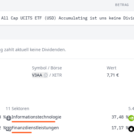
BETRAG
 All Cap UCITS ETF (USD) Accumulating ist uns keine Divi
 zahlt aktuell keine Dividenden.
Symbol / Börse
Wert
V3AA
/
XETR
7,71 €
11 Sektoren
5.
Informationstechnologie
8 %
37,48 %
Finanzdienstleistungen
2 %
17,17 %