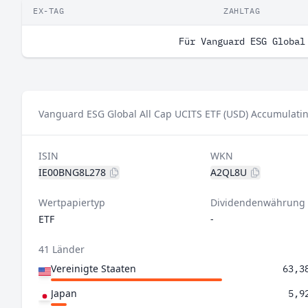
EX-TAG
ZAHLTAG
Für Vanguard ESG Global
Vanguard ESG Global All Cap UCITS ETF (USD) Accumulating
ISIN
WKN
IE00BNG8L278
A2QL8U
Wertpapiertyp
Dividendenwährung
ETF
-
41 Länder
Vereinigte Staaten
63,3
Japan
5,9