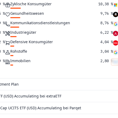
Zyklische Konsumgüter
9 %
10,38 %
Gesundheitswesen
5 %
9,76 %
Kommunikationsdienstleistungen
9 %
8,76 %
Industriegüter
3 %
6,22 %
Defensive Konsumgüter
2 %
4,04 %
Rohstoffe
0 %
3,04 %
Immobilien
9 %
2,80 %
Versorgungsunternehmen
4 %
0,35 %
Energie
8 %
0,0089 %
stment Plan
8 %
F (USD) Accumulating bei extraETF
6 %
Cap UCITS ETF (USD) Accumulating bei Parqet
2 %
2 %