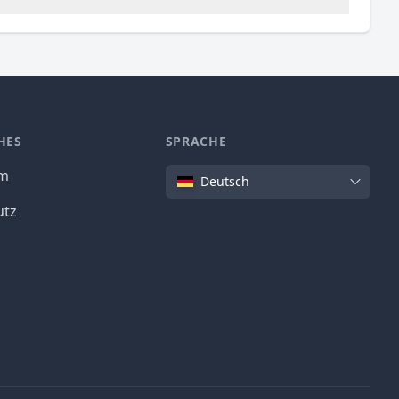
HES
SPRACHE
Sprache
um
Deutsch
utz