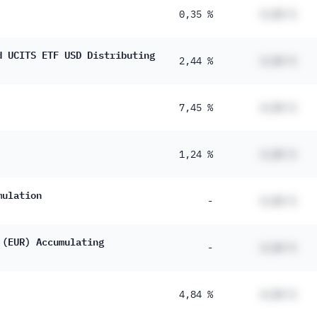
3 %
0,35 %
#,## %
2 %
d UCITS ETF USD Distributing
2,44 %
#,## %
2 %
0 %
7,45 %
#,## %
6 %
1 %
1,24 %
#,## %
1 %
8 %
mulation
-
#,## %
7 %
 (EUR) Accumulating
4 %
-
#,## %
2 %
5 %
4,84 %
#,## %