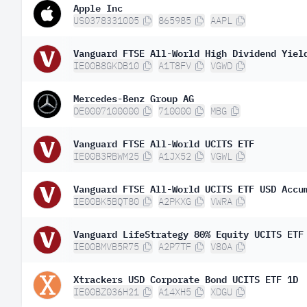
Apple Inc
Norwegen
0,1
US0378331005
865985
AAPL
Polen
0,1
Vanguard FTSE All-World High Dividend Yiel
Irland
0,1
IE00B8GKDB10
A1T8FV
VGWD
Österreich
0,1
Mercedes-Benz Group AG
Chile
DE0007100000
710000
MBG
0,07
Indonesien
0,07
Vanguard FTSE All-World UCITS ETF
IE00B3RBWM25
A1JX52
VGWL
Griechenland
0,06
Neuseeland
0,05
Vanguard FTSE All-World UCITS ETF USD Accu
IE00BK5BQT80
A2PKXG
VWRA
Ungarn
0,04
Vanguard LifeStrategy 80% Equity UCITS ETF
Philippinen
0,04
IE00BMVB5R75
A2P7TF
V80A
Peru
0,03
Xtrackers USD Corporate Bond UCITS ETF 1D
Portugal
0,02
IE00BZ036H21
A14XH5
XDGU