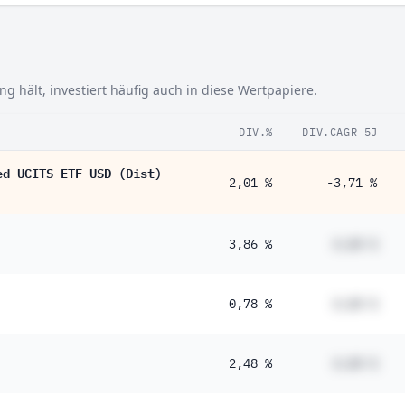
0 %
5 %
 hält, investiert häufig auch in diese Wertpapiere.
4 %
3 %
DIV.%
DIV.CAGR 5J
2 %
ed UCITS ETF USD (Dist)
2,01 %
-3,71 %
5 %
4 %
3,86 %
#,## %
0 %
9 %
0,78 %
#,## %
8 %
7 %
2,48 %
#,## %
6 %