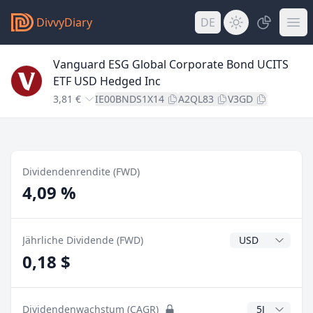
DivvyDiary
DE
Vanguard ESG Global Corporate Bond UCITS
ETF USD Hedged Inc
3,81 €
IE00BNDS1X14
A2QL83
V3GD
Dividendenrendite (FWD)
4,09 %
Dividendenwähr
Jährliche Dividende (FWD)
0,18 $
CAGR Jahre
Dividendenwachstum (CAGR)