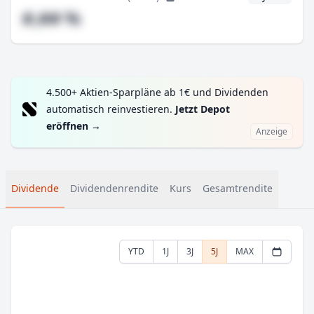
#,## %
4.500+ Aktien-Sparpläne ab 1€ und Dividenden
automatisch reinvestieren.
Jetzt Depot
eröffnen
→
Anzeige
Dividende
Dividendenrendite
Kurs
Gesamtrendite
YTD
1J
3J
5J
MAX