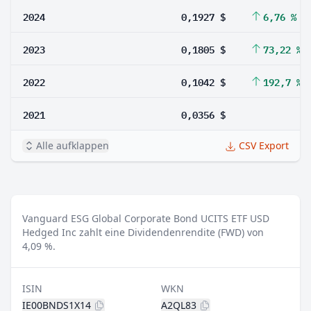
2024
0,1927 $
6,76 %
2023
0,1805 $
73,22 %
2022
0,1042 $
192,7 %
2021
0,0356 $
Alle aufklappen
CSV Export
Vanguard ESG Global Corporate Bond UCITS ETF USD
Hedged Inc zahlt eine Dividendenrendite (FWD) von
4,09 %.
ISIN
WKN
IE00BNDS1X14
A2QL83