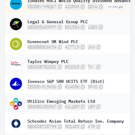
IE00BYYHSQ67
A2DRG5
QDVW
Anzeige
Legal & General Group PLC
GB0005603997
851584
LGEN
Greencoat UK Wind PLC
GB00B8SC6K54
A1T7LN
UKW
Taylor Wimpey PLC
GB0008782301
852015
TW.
Invesco S&P 500 UCITS ETF (Dist)
IE00BYML9W36
A1405W
SPXD
Utilico Emerging Markets Ltd
GB00BD45S967
A2LQ0M
UEM
Schroder Asian Total Return Inv. Company
GB0008710799
901403
ATR