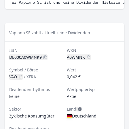
Für Vapiano SE ist uns keine Dividenden Historie be
Vapiano SE zahlt aktuell keine Dividenden.
ISIN
WKN
DE000A0WMNK9
A0WMNK
Symbol / Börse
Wert
VAO
/
XFRA
0,042 €
Dividendenrhythmus
Wertpapiertyp
keine
Aktie
Sektor
Land
Zyklische Konsumgüter
Deutschland
Dividendenwährung