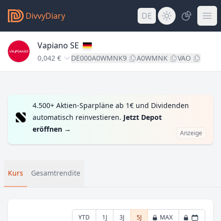
DivvyDiary
DE
Vapiano SE
0,042 €
DE000A0WMNK9
A0WMNK
VAO
4.500+ Aktien-Sparpläne ab 1€ und Dividenden
automatisch reinvestieren.
Jetzt Depot
eröffnen
→
Anzeige
Kurs
Gesamtrendite
YTD
1J
3J
5J
MAX