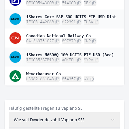
DE0005140008
514000
DBK
iShares Core S&P 500 UCITS ETF USD Dist
IE0031442068
622391
IUSA
Canadian National Railway Co
CA1363751027
897879
CNR
iShares NASDAQ 100 UCITS ETF USD (Acc)
IE00B53SZB19
A0YEDL
SXRV
Weyerhaeuser Co
US9621661043
854357
WY
Häufig gestellte Fragen zu Vapiano SE
Wie viel Dividende zahlt Vapiano SE?