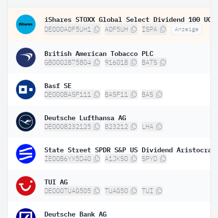
DE000A0F5UH1
A0F5UH
ISPA
Anzeige
British American Tobacco PLC
GB0002875804
916018
BATS
Basf SE
DE000BASF111
BASF11
BAS
Deutsche Lufthansa AG
DE0008232125
823212
LHA
IE00B6YX5D40
A1JKS0
SPYD
TUI AG
DE000TUAG505
TUAG50
TUI
Deutsche Bank AG