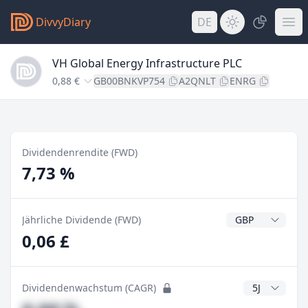
DivvyDiary
DE
VH Global Energy Infrastructure PLC
0,88 €
GB00BNKVP754
A2QNLT
ENRG
Dividendenrendite (FWD)
7,73 %
Dividendenwähr
Jährliche Dividende (FWD)
0,06 £
CAGR Jahre
Dividendenwachstum (CAGR)