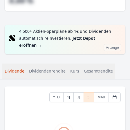
#,## %
4.500+ Aktien-Sparpläne ab 1€ und Dividenden
automatisch reinvestieren.
Jetzt Depot
eröffnen
→
Anzeige
Dividende
Dividendenrendite
Kurs
Gesamtrendite
YTD
1J
3J
5J
MAX