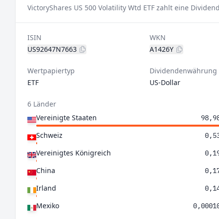
VictoryShares US 500 Volatility Wtd ETF zahlt eine Divide
ISIN
WKN
US92647N7663
A1426Y
Wertpapiertyp
Dividendenwährung
ETF
US-Dollar
6 Länder
Vereinigte Staaten
98,9
Schweiz
0,5
Vereinigtes Königreich
0,1
China
0,1
Irland
0,1
Mexiko
0,0001