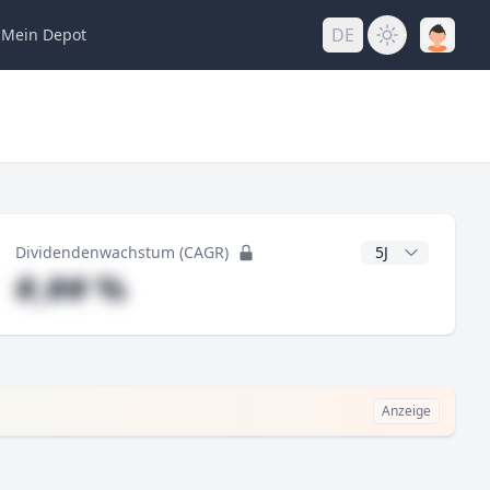
DE
Mein
Depot
ng
CAGR Jahre
Dividendenwachstum (CAGR)
#,## %
Anzeige