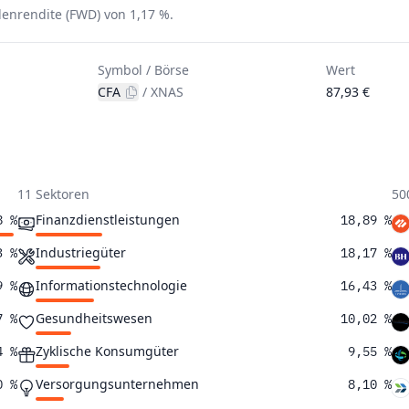
ndenrendite (FWD) von 1,17 %.
Symbol / Börse
Wert
CFA
/
XNAS
87,93 €
11 Sektoren
50
Finanzdienstleistungen
8 %
18,89 %
Industriegüter
3 %
18,17 %
Informationstechnologie
9 %
16,43 %
Gesundheitswesen
7 %
10,02 %
Zyklische Konsumgüter
4 %
9,55 %
Versorgungsunternehmen
0 %
8,10 %