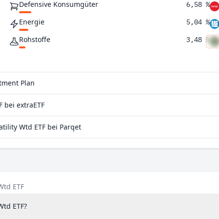
Defensive Konsumgüter
6,58 %
Energie
5,04 %
Rohstoffe
3,48 %
Kommunikationsdienstleistungen
3,28 %
Immobilien
0,45 %
stment Plan
F bei extraETF
ility Wtd ETF bei Parqet
 Wtd ETF
 Wtd ETF?