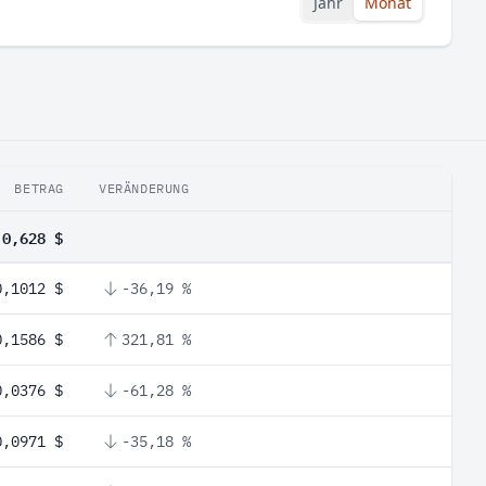
Jahr
Monat
BETRAG
VERÄNDERUNG
0,628 $
0,1012 $
-36,19 %
0,1586 $
321,81 %
0,0376 $
-61,28 %
0,0971 $
-35,18 %