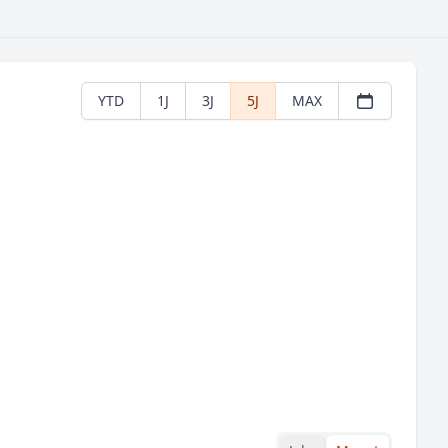
YTD
1J
3J
5J
MAX