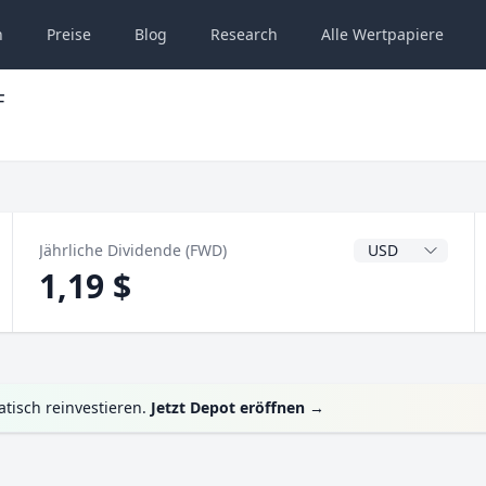
n
Preise
Blog
Research
Alle
Wertpapiere
F
Dividendenwähru
Jährliche Dividende (FWD)
1,19 $
tisch reinvestieren.
Jetzt Depot eröffnen
→