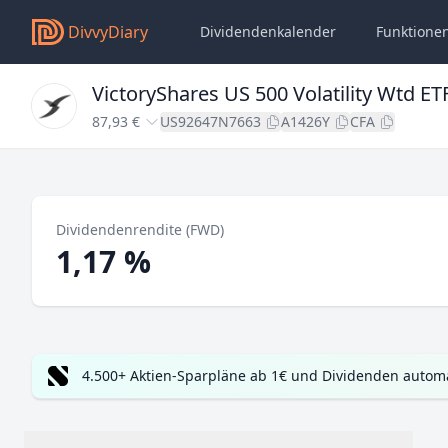
DivvyDiary
Dividendenkalender
Funktione
VictoryShares US 500 Volatility Wtd ET
87,93 €
US92647N7663
A1426Y
CFA
Dividendenrendite (FWD)
1,17 %
4.500+ Aktien-Sparpläne ab 1€ und Dividenden automa