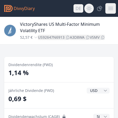
DivvyDiary
DE
VictoryShares US Multi-Factor Minimum
Volatility ETF
52,57 €
US92647N6913
A3D8WA
VSMV
Dividendenrendite (FWD)
1,14 %
Dividendenwähr
Jährliche Dividende (FWD)
0,69 $
CAGR Jahre
Dividendenwachstum (CAGR)