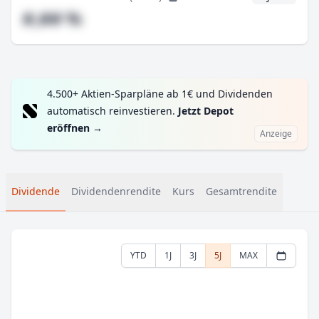
#,## %
4.500+ Aktien-Sparpläne ab 1€ und Dividenden
automatisch reinvestieren.
Jetzt Depot
eröffnen
→
Anzeige
Dividende
Dividendenrendite
Kurs
Gesamtrendite
YTD
1J
3J
5J
MAX