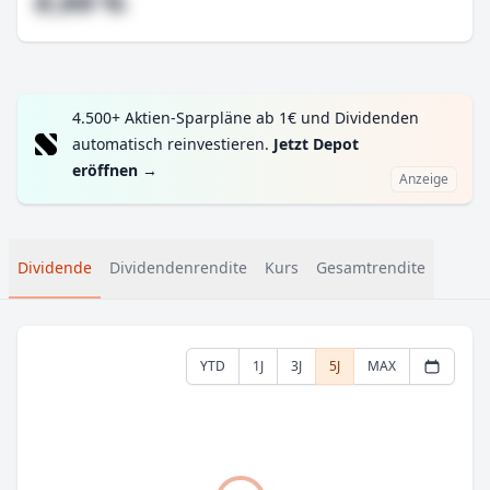
#,## %
4.500+ Aktien-Sparpläne ab 1€ und Dividenden
automatisch reinvestieren.
Jetzt Depot
eröffnen
→
Anzeige
Dividende
Dividendenrendite
Kurs
Gesamtrendite
YTD
1J
3J
5J
MAX