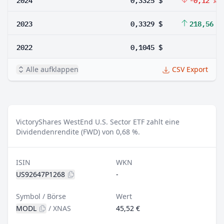
2023
0,3329 $
218,56 %
2022
0,1045 $
Alle aufklappen
CSV Export
VictoryShares WestEnd U.S. Sector ETF zahlt eine
Dividendenrendite (FWD) von 0,68 %.
ISIN
WKN
US92647P1268
-
Symbol / Börse
Wert
MODL
/
XNAS
45,52 €