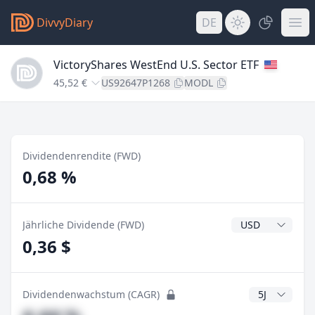
DivvyDiary
DE
VictoryShares WestEnd U.S. Sector ETF
45,52 €
US92647P1268
MODL
Dividendenrendite (FWD)
0,68 %
Dividendenwähr
Jährliche Dividende (FWD)
0,36 $
CAGR Jahre
Dividendenwachstum (CAGR)