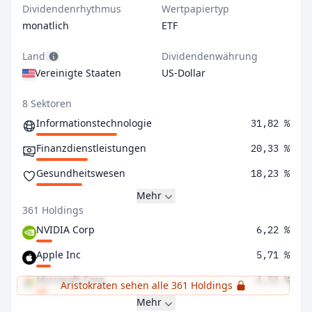
Dividendenrhythmus
Wertpapiertyp
monatlich
ETF
Land
Dividendenwährung
Vereinigte Staaten
US-Dollar
8 Sektoren
Informationstechnologie
31,82 %
Finanzdienstleistungen
20,33 %
Gesundheitswesen
18,23 %
Mehr
361 Holdings
NVIDIA Corp
6,22 %
Apple Inc
5,71 %
Microsoft Corp
4,53 %
Aristokraten sehen alle 361 Holdings
Mehr