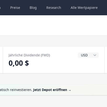
n
Preise
Blog
Research
Alle
Wertpapiere
Dividendenwähru
Jährliche Dividende (FWD)
0,00 $
tisch reinvestieren.
Jetzt Depot eröffnen
→