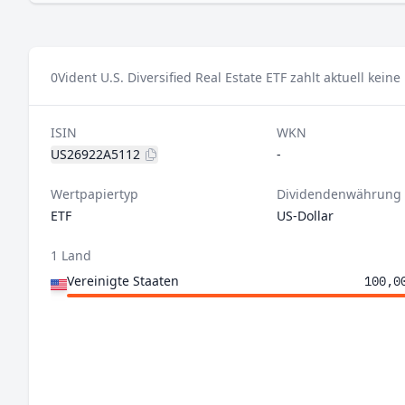
0
Vident U.S. Diversified Real Estate ETF zahlt aktuell kein
ISIN
WKN
US26922A5112
-
Wertpapiertyp
Dividendenwährung
ETF
US-Dollar
1 Land
Vereinigte Staaten
100,0