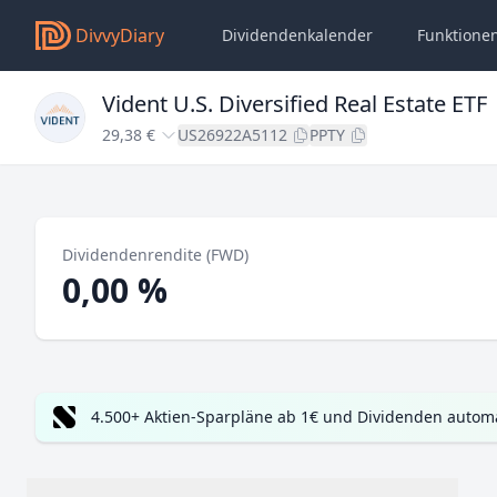
DivvyDiary
Dividendenkalender
Funktione
Vident U.S. Diversified Real Estate ETF
29,38 €
US26922A5112
PPTY
Dividendenrendite (FWD)
0,00 %
4.500+ Aktien-Sparpläne ab 1€ und Dividenden automa