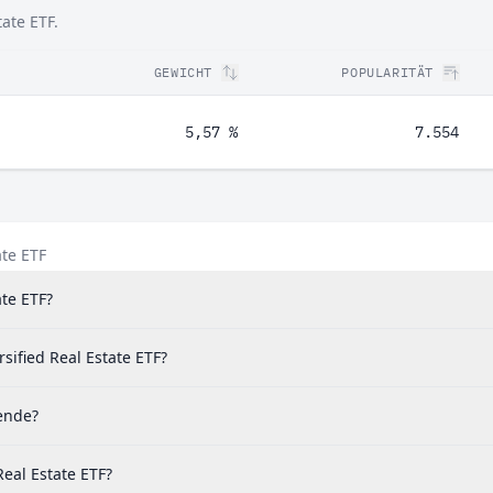
tate ETF.
GEWICHT
POPULARITÄT
5,57 %
7.554
ate ETF
ate ETF?
sified Real Estate ETF?
dende?
Real Estate ETF?