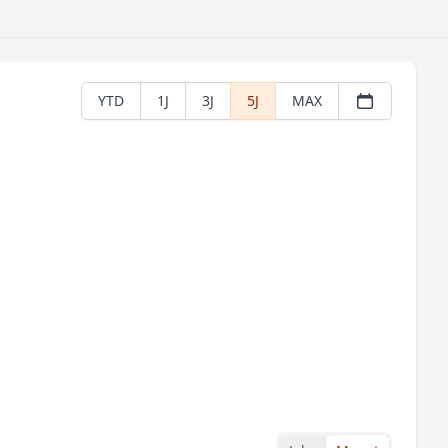
YTD
1J
3J
5J
MAX