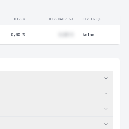
DIV.%
DIV.CAGR 5J
DIV.FREQ.
0,00 %
#,## %
keine