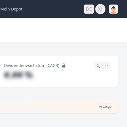
DE
Mein
Depot
ng
CAGR Jahre
Dividendenwachstum (CAGR)
#,## %
Anzeige