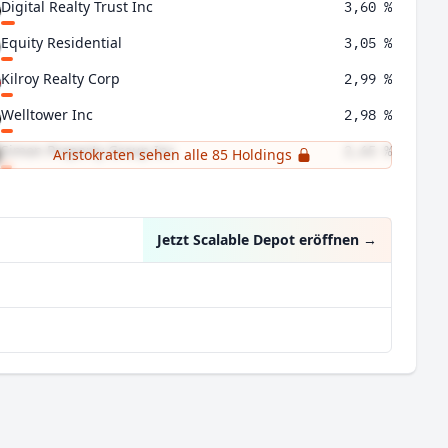
Digital Realty Trust Inc
3,60 %
Equity Residential
3,05 %
Kilroy Realty Corp
2,99 %
Welltower Inc
2,98 %
Simon Property Group Inc
2,65 %
Aristokraten sehen alle 85 Holdings
American Homes 4 Rent Class A
2,64 %
Jetzt Scalable Depot eröffnen
→