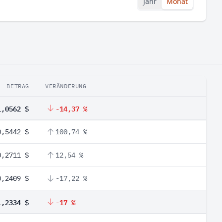
Jahr
Monat
BETRAG
VERÄNDERUNG
1,0562 $
-14,37 %
0,5442 $
100,74 %
0,2711 $
12,54 %
0,2409 $
-17,22 %
1,2334 $
-17 %