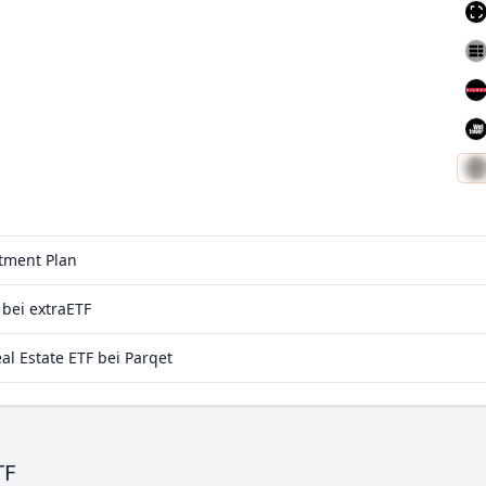
stment Plan
 bei extraETF
al Estate ETF bei Parqet
TF