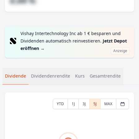
#,## %
Vishay Intertechnology Inc ab 1 € besparen und
Dividenden automatisch reinvestieren.
Jetzt Depot
eröffnen
→
Anzeige
Dividende
Dividendenrendite
Kurs
Gesamtrendite
YTD
1J
3J
5J
MAX