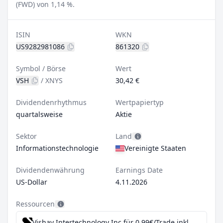
(FWD) von 1,14 %.
ISIN
WKN
US9282981086
861320
Symbol / Börse
Wert
VSH
/
XNYS
30,42 €
Dividendenrhythmus
Wertpapiertyp
quartalsweise
Aktie
Sektor
Land
Informationstechnologie
Vereinigte Staaten
Dividendenwährung
Earnings Date
US-Dollar
4.11.2026
Ressourcen
Vishay Intertechnology Inc für 0,99€/Trade inkl. Dividend Reinvestment Plan