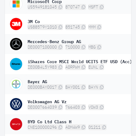
Microsoft Corp
US5949181045
870747
MSFT
3M Co
US88579Y1010
851745
MMM
Mercedes-Benz Group AG
DE0007100000
710000
MBG
iShares Core MSCI World UCITS ETF USD (Acc)
IE00B4L5Y983
A0RPWH
EUNL
Bayer AG
DE000BAY0017
BAY001
BAYN
Volkswagen AG Vz
DE0007664039
766403
VOW3
BYD Co Ltd Class H
CNE100000296
A0M4W9
01211