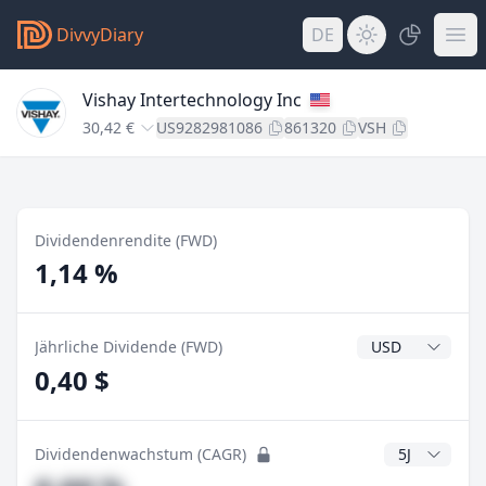
DivvyDiary
DE
Vishay Intertechnology Inc
30,42 €
US9282981086
861320
VSH
Dividendenrendite (FWD)
1,14 %
Dividendenwähr
Jährliche Dividende (FWD)
0,40 $
CAGR Jahre
Dividendenwachstum (CAGR)