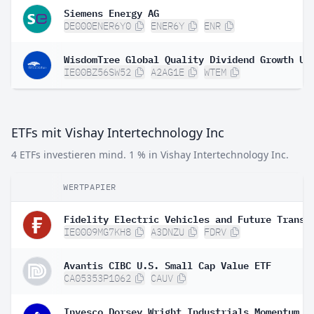
Siemens Energy AG
DE000ENER6Y0
ENER6Y
ENR
IE00BZ56SW52
A2AG1E
WTEM
ETFs mit Vishay Intertechnology Inc
4 ETFs investieren mind. 1 % in Vishay Intertechnology Inc.
WERTPAPIER
IE0009MG7KH8
A3DNZU
FDRV
Avantis CIBC U.S. Small Cap Value ETF
CA05353P1062
CAUV
Invesco Dorsey Wright Industrials Momentum E