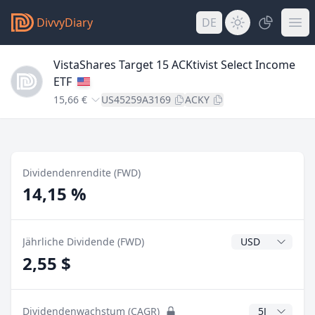
DivvyDiary
DE
VistaShares Target 15 ACKtivist Select Income
ETF
15,66 €
US45259A3169
ACKY
Dividendenrendite (FWD)
14,15 %
Dividendenwähr
Jährliche Dividende (FWD)
2,55 $
CAGR Jahre
Dividendenwachstum (CAGR)