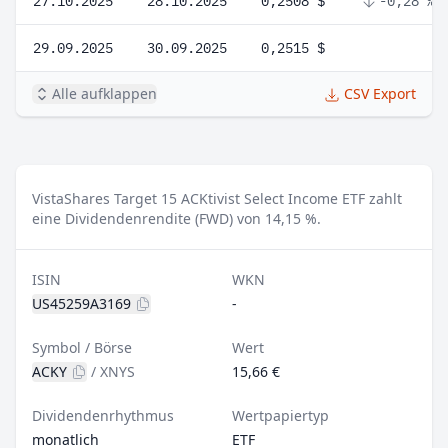
27.10.2025
28.10.2025
0,2508 $
-0,28 %
29.09.2025
30.09.2025
0,2515 $
Alle aufklappen
CSV Export
VistaShares Target 15 ACKtivist Select Income ETF zahlt
eine Dividendenrendite (FWD) von 14,15 %.
ISIN
WKN
US45259A3169
-
Symbol / Börse
Wert
ACKY
/
XNYS
15,66 €
Dividendenrhythmus
Wertpapiertyp
monatlich
ETF