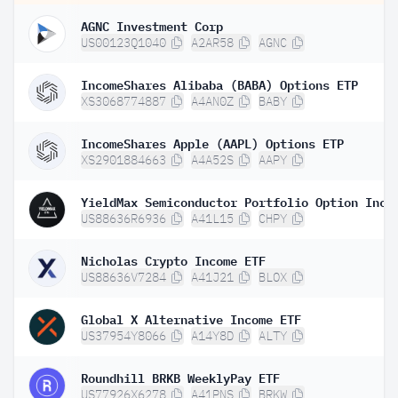
AGNC Investment Corp
US00123Q1040
A2AR58
AGNC
IncomeShares Alibaba (BABA) Options ETP
XS3068774887
A4AN0Z
BABY
IncomeShares Apple (AAPL) Options ETP
XS2901884663
A4A52S
AAPY
US88636R6936
A41L15
CHPY
Nicholas Crypto Income ETF
US88636V7284
A41J21
BLOX
Global X Alternative Income ETF
US37954Y8066
A14Y8D
ALTY
Roundhill BRKB WeeklyPay ETF
US77926X6278
A41PNS
BRKW