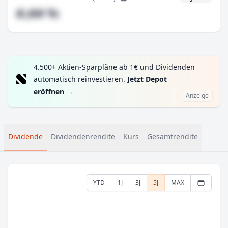
#,## %
4.500+ Aktien-Sparpläne ab 1€ und Dividenden
automatisch reinvestieren.
Jetzt Depot
eröffnen
→
Anzeige
Dividende
Dividendenrendite
Kurs
Gesamtrendite
YTD
1J
3J
5J
MAX