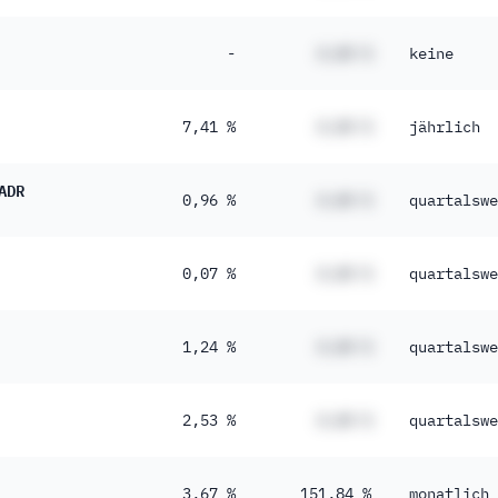
-
#,## %
keine
7,41 %
#,## %
jährlich
ADR
0,96 %
#,## %
quartalswe
0,07 %
#,## %
quartalswe
1,24 %
#,## %
quartalswe
2,53 %
#,## %
quartalswe
3,67 %
151,84 %
monatlich