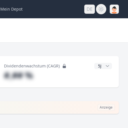
DE
Mein
Depot
ng
CAGR Jahre
Dividendenwachstum (CAGR)
#,## %
Anzeige