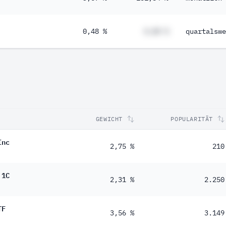
0,48 %
#,## %
quartalswe
GEWICHT
POPULARITÄT
Inc
2,75 %
210
 1C
2,31 %
2.250
TF
3,56 %
3.149