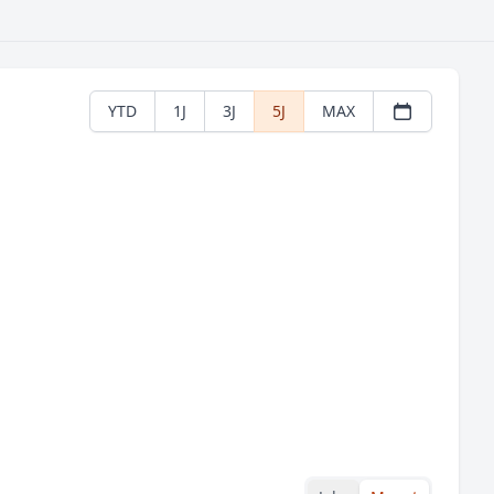
YTD
1J
3J
5J
MAX