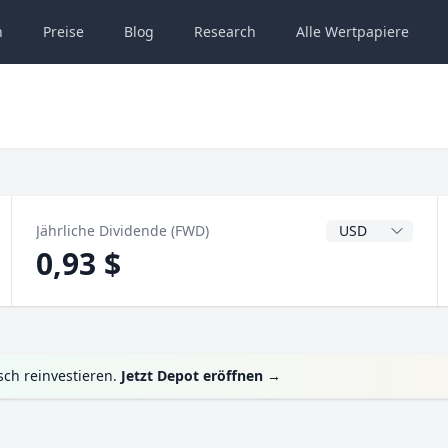
n
Preise
Blog
Research
Alle
Wertpapiere
Dividendenwähru
Jährliche Dividende (FWD)
0,93 $
sch reinvestieren.
Jetzt Depot eröffnen
→