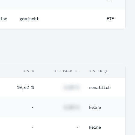
ise
gemischt
ETF
DIV.%
DIV.CAGR 5J
DIV.FREQ.
10,62 %
#,## %
monatlich
-
#,## %
keine
-
-
keine