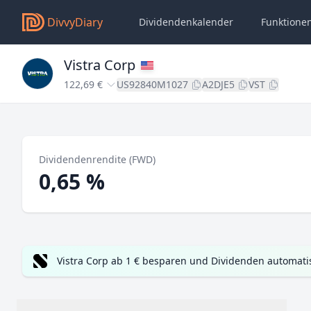
DivvyDiary
Dividendenkalender
Funktione
Vistra Corp
122,69 €
US92840M1027
A2DJE5
VST
Dividendenrendite (FWD)
0,65 %
Vistra Corp ab 1 € besparen und Dividenden automati