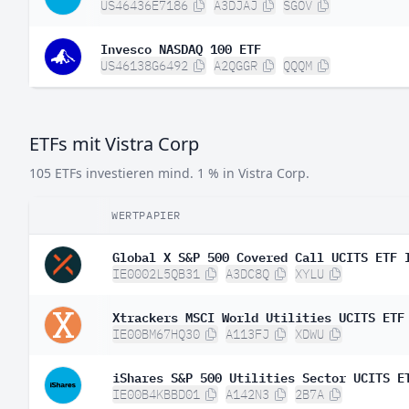
US46436E7186
A3DJAJ
SGOV
Invesco NASDAQ 100 ETF
US46138G6492
A2QGGR
QQQM
ETFs mit Vistra Corp
105 ETFs investieren mind. 1 % in Vistra Corp.
WERTPAPIER
Global X S&P 500 Covered Call UCITS ETF 
IE0002L5QB31
A3DC8Q
XYLU
Xtrackers MSCI World Utilities UCITS ETF
IE00BM67HQ30
A113FJ
XDWU
iShares S&P 500 Utilities Sector UCITS E
IE00B4KBBD01
A142N3
2B7A