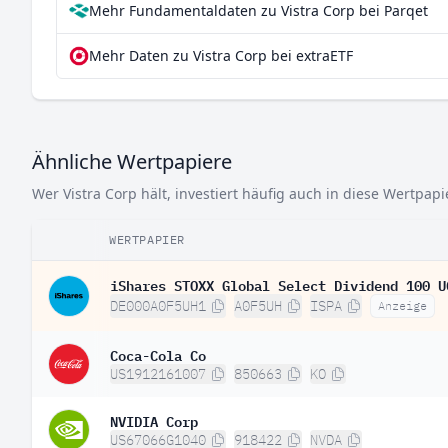
Mehr Fundamentaldaten zu Vistra Corp bei Parqet
Mehr Daten zu Vistra Corp bei extraETF
Ähnliche Wertpapiere
Wer Vistra Corp hält, investiert häufig auch in diese Wertpapi
WERTPAPIER
iShares STOXX Global Select Dividend 100 U
DE000A0F5UH1
A0F5UH
ISPA
Anzeige
Coca-Cola Co
US1912161007
850663
KO
NVIDIA Corp
US67066G1040
918422
NVDA