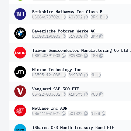
Berkshire Hathaway Inc Class B
US0846707026
A0YJQ2
BRK.B
Bayerische Motoren Werke AG
DE0005190003
519000
BMW
Taiwan Semiconductor Manufacturing Co Ltd 
US8740391003
909800
TSM
Micron Technology Inc
US5951121038
869020
MU
Vanguard S&P 500 ETF
US9229083632
A1W6M5
VOO
NetEase Inc ADR
US64110W1027
501822
NTES
iShares 0-3 Month Treasury Bond ETF