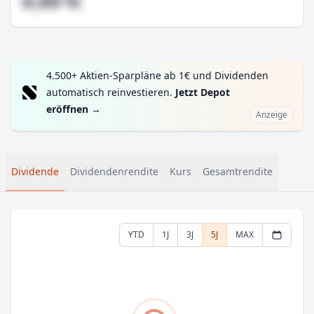
#,## %
4.500+ Aktien-Sparpläne ab 1€ und Dividenden
automatisch reinvestieren.
Jetzt Depot
eröffnen
→
Anzeige
Dividende
Dividendenrendite
Kurs
Gesamtrendite
YTD
1J
3J
5J
MAX