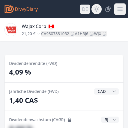
DivvyDiary
DE
Wajax Corp
21,20 €
CA9307831052
A1H5J6
WJX
Dividendenrendite (FWD)
4,09 %
Dividendenwähr
Jährliche Dividende (FWD)
1,40 CA$
CAGR Jahre
Dividendenwachstum (CAGR)