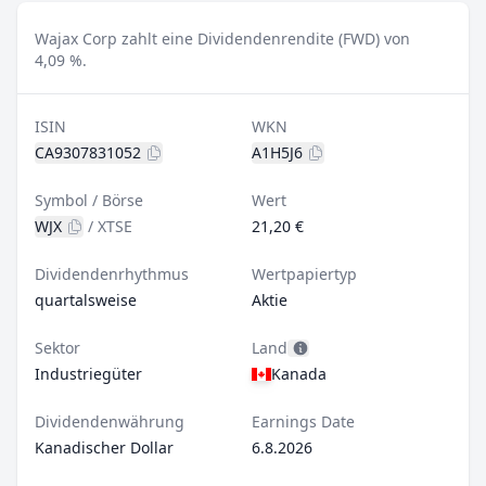
Wajax Corp zahlt eine Dividendenrendite (FWD) von
4,09 %.
ISIN
WKN
CA9307831052
A1H5J6
Symbol / Börse
Wert
WJX
/
XTSE
21,20 €
Dividendenrhythmus
Wertpapiertyp
quartalsweise
Aktie
Sektor
Land
Industriegüter
Kanada
Dividendenwährung
Earnings Date
Kanadischer Dollar
6.8.2026