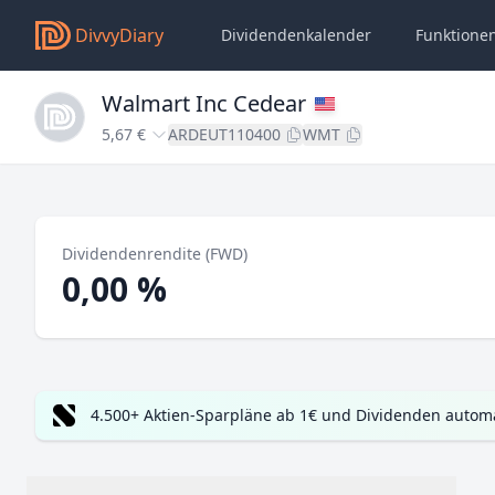
DivvyDiary
Dividendenkalender
Funktione
Walmart Inc Cedear
5,67 €
ARDEUT110400
WMT
Dividendenrendite (FWD)
0,00 %
4.500+ Aktien-Sparpläne ab 1€ und Dividenden automa