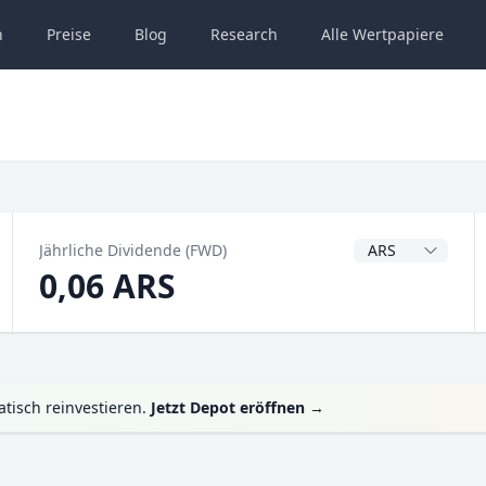
n
Preise
Blog
Research
Alle
Wertpapiere
Dividendenwähru
Jährliche Dividende (FWD)
0,06 ARS
tisch reinvestieren.
Jetzt Depot eröffnen
→