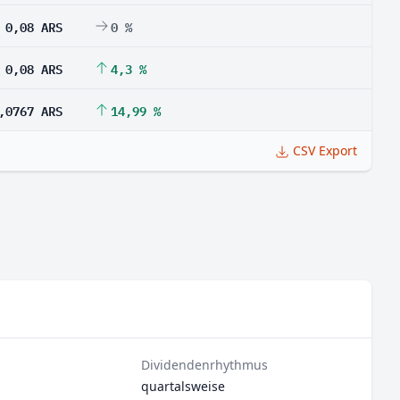
0,08 ARS
0 %
0,08 ARS
4,3 %
,0767 ARS
14,99 %
CSV Export
Dividendenrhythmus
quartalsweise