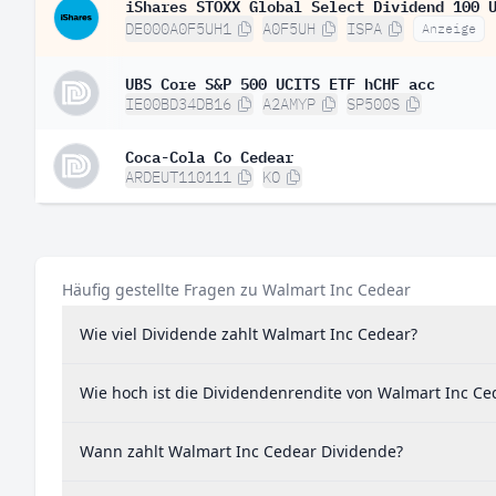
iShares STOXX Global Select Dividend 100 
DE000A0F5UH1
A0F5UH
ISPA
Anzeige
UBS Core S&P 500 UCITS ETF hCHF acc
IE00BD34DB16
A2AMYP
SP500S
Coca-Cola Co Cedear
ARDEUT110111
KO
Häufig gestellte Fragen zu Walmart Inc Cedear
Wie viel Dividende zahlt Walmart Inc Cedear?
Wie hoch ist die Dividendenrendite von Walmart Inc Ce
Wann zahlt Walmart Inc Cedear Dividende?