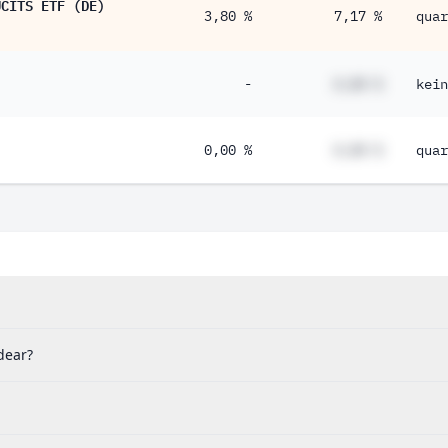
UCITS ETF (DE)
3,80 %
7,17 %
quar
-
#,## %
kein
0,00 %
#,## %
quar
dear?