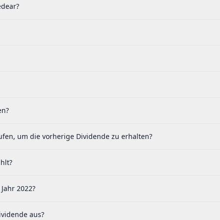
edear?
en?
fen, um die vorherige Dividende zu erhalten?
hlt?
 Jahr 2022?
ividende aus?