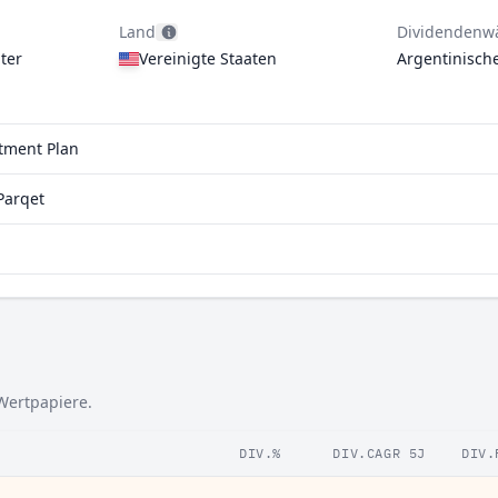
Land
Dividendenw
ter
Vereinigte Staaten
Argentinisch
stment Plan
Parqet
 Wertpapiere.
DIV.%
DIV.CAGR 5J
DIV.