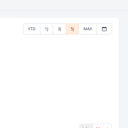
YTD
1J
3J
5J
MAX