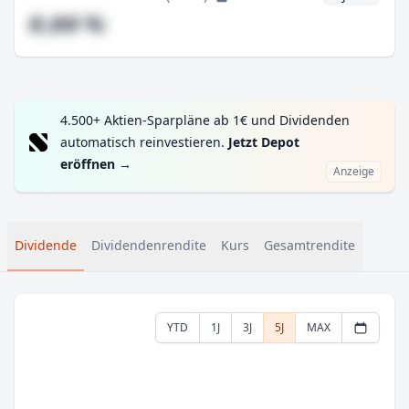
#,## %
4.500+ Aktien-Sparpläne ab 1€ und Dividenden
automatisch reinvestieren.
Jetzt Depot
eröffnen
→
Anzeige
Dividende
Dividendenrendite
Kurs
Gesamtrendite
YTD
1J
3J
5J
MAX