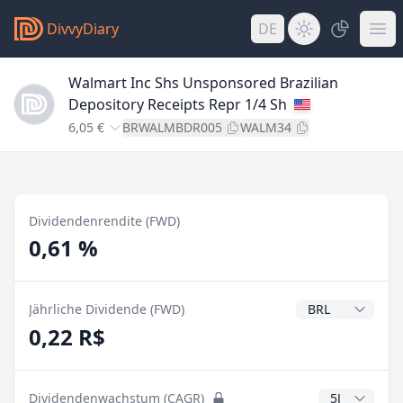
DivvyDiary
DE
Walmart Inc Shs Unsponsored Brazilian
Depository Receipts Repr 1/4 Sh
6,05 €
BRWALMBDR005
WALM34
Dividendenrendite (FWD)
0,61 %
Dividendenwähr
Jährliche Dividende (FWD)
0,22 R$
CAGR Jahre
Dividendenwachstum (CAGR)