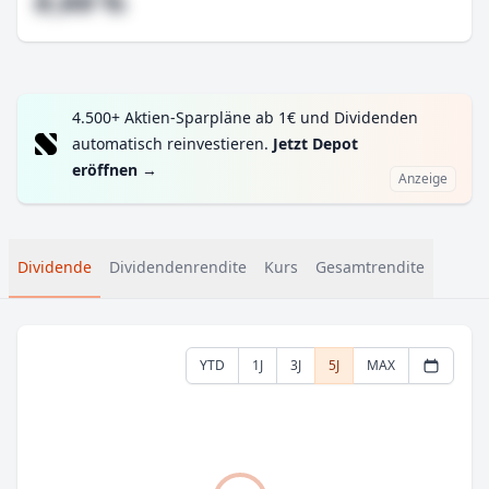
#,## %
4.500+ Aktien-Sparpläne ab 1€ und Dividenden
automatisch reinvestieren.
Jetzt Depot
eröffnen
→
Anzeige
Dividende
Dividendenrendite
Kurs
Gesamtrendite
YTD
1J
3J
5J
MAX