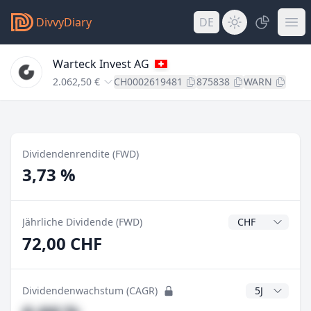
DivvyDiary
DE
Warteck Invest AG
2.062,50 €
CH0002619481
875838
WARN
Dividendenrendite (FWD)
3,73 %
Dividendenwähr
Jährliche Dividende (FWD)
72,00 CHF
CAGR Jahre
Dividendenwachstum (CAGR)