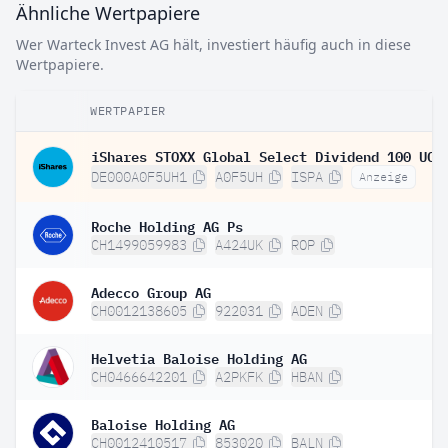
Ähnliche Wertpapiere
Wer Warteck Invest AG hält, investiert häufig auch in diese
Wertpapiere.
WERTPAPIER
DE000A0F5UH1
A0F5UH
ISPA
Anzeige
Roche Holding AG Ps
CH1499059983
A424UK
ROP
Adecco Group AG
CH0012138605
922031
ADEN
Helvetia Baloise Holding AG
CH0466642201
A2PKFK
HBAN
Baloise Holding AG
CH0012410517
853020
BALN