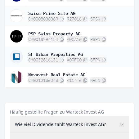
Swiss Prime Site AG
CH0008038389
927016
SPSN
PSP Swiss Property AG
CH0018294154
A0CA16
PSPN
SF Urban Properties AG
CH0032816131
A0RFC0
SFPN
Novavest Real Estate AG
CH0212186248
A114T6
NREN
Häufig gestellte Fragen zu Warteck Invest AG
Wie viel Dividende zahlt Warteck Invest AG?