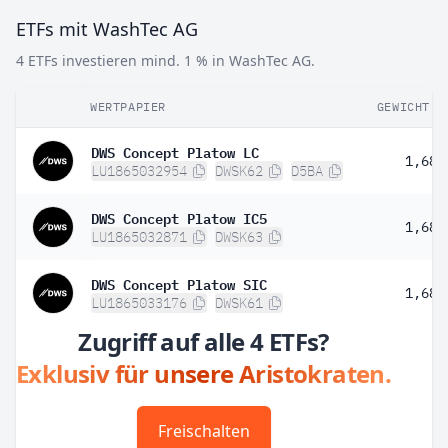
ETFs mit WashTec AG
4 ETFs investieren mind. 1 % in WashTec AG.
WERTPAPIER
GEWICHT
DWS Concept Platow LC
1,68 
LU1865032954
DWSK62
D5BA
DWS Concept Platow IC5
1,68 
LU1865032871
DWSK63
DWS Concept Platow SIC
1,68 
LU1865033176
DWSK61
Zugriff auf alle 4 ETFs?
Exklusiv für unsere Aristokraten.
Freischalten