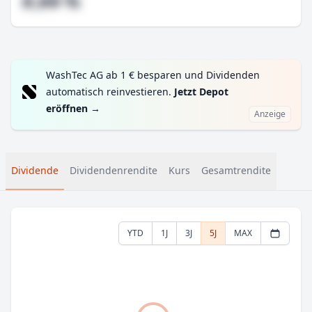
#,## %
WashTec AG ab 1 € besparen und Dividenden
automatisch reinvestieren.
Jetzt Depot
eröffnen
→
Anzeige
Dividende
Dividendenrendite
Kurs
Gesamtrendite
YTD
1J
3J
5J
MAX