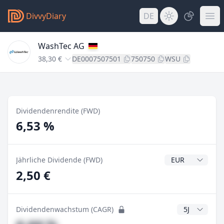
DivvyDiary
DE
WashTec AG
38,30 €
DE0007507501
750750
WSU
Dividendenrendite (FWD)
6,53 %
Dividendenwähr
Jährliche Dividende (FWD)
2,50 €
CAGR Jahre
Dividendenwachstum (CAGR)