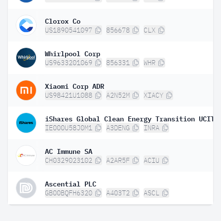
Clorox Co
US1890541097
856678
CLX
Whirlpool Corp
US9633201069
856331
WHR
Xiaomi Corp ADR
US98421U1088
A2N52M
XIACY
IE000U58J0M1
A3DENG
INRA
AC Immune SA
CH0329023102
A2AR5F
ACIU
Ascential PLC
GB00BQFH6320
A403T2
ASCL