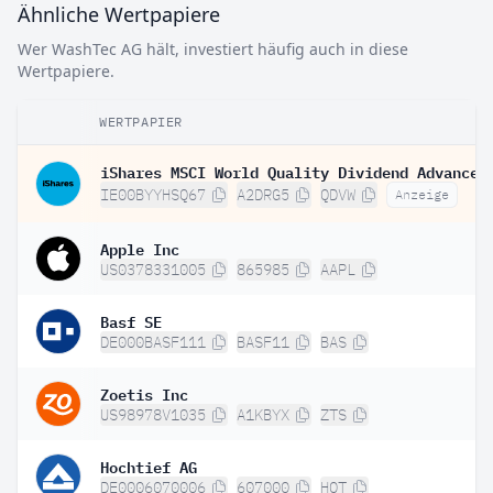
Ähnliche Wertpapiere
Wer WashTec AG hält, investiert häufig auch in diese
Wertpapiere.
WERTPAPIER
IE00BYYHSQ67
A2DRG5
QDVW
Anzeige
Apple Inc
US0378331005
865985
AAPL
Basf SE
DE000BASF111
BASF11
BAS
Zoetis Inc
US98978V1035
A1KBYX
ZTS
Hochtief AG
DE0006070006
607000
HOT