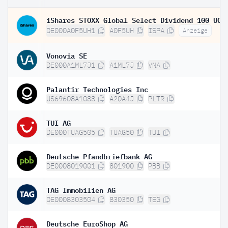
DE000A0F5UH1
A0F5UH
ISPA
Anzeige
Vonovia SE
DE000A1ML7J1
A1ML7J
VNA
Palantir Technologies Inc
US69608A1088
A2QA4J
PLTR
TUI AG
DE000TUAG505
TUAG50
TUI
Deutsche Pfandbriefbank AG
DE0008019001
801900
PBB
TAG Immobilien AG
DE0008303504
830350
TEG
Deutsche EuroShop AG