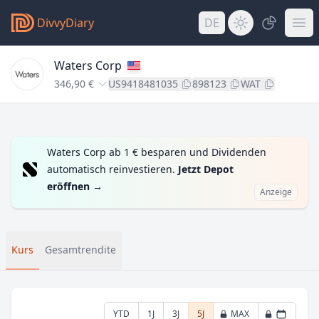
DivvyDiary
DE
Waters Corp
346,90 €
US9418481035
898123
WAT
Waters Corp ab 1 € besparen und Dividenden
automatisch reinvestieren.
Jetzt Depot
eröffnen
→
Anzeige
Kurs
Gesamtrendite
YTD
1J
3J
5J
MAX