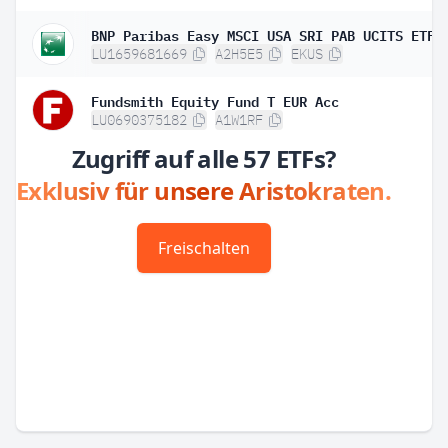
LU1659681669
A2H5E5
EKUS
Fundsmith Equity Fund T EUR Acc
LU0690375182
A1W1RF
Zugriff auf alle 57 ETFs?
Exklusiv für unsere Aristokraten.
Freischalten