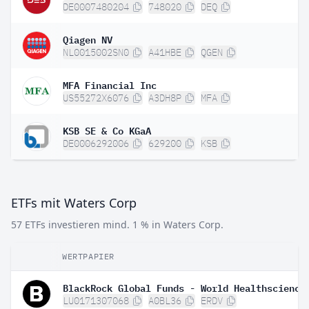
DE0007480204
748020
DEQ
Qiagen NV
NL0015002SN0
A41HBE
QGEN
MFA Financial Inc
US55272X6076
A3DH8P
MFA
KSB SE & Co KGaA
DE0006292006
629200
KSB
ETFs mit Waters Corp
57 ETFs investieren mind. 1 % in Waters Corp.
WERTPAPIER
LU0171307068
A0BL36
ERDV