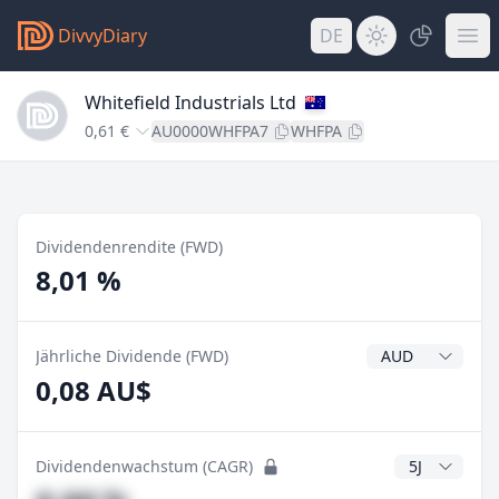
DivvyDiary
DE
Whitefield Industrials Ltd
0,61 €
AU0000WHFPA7
WHFPA
Dividendenrendite (FWD)
8,01 %
Dividendenwähr
Jährliche Dividende (FWD)
0,08 AU$
CAGR Jahre
Dividendenwachstum (CAGR)