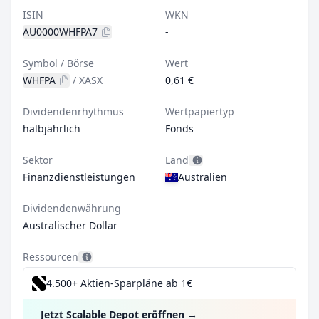
ISIN
WKN
AU0000WHFPA7
-
Symbol / Börse
Wert
WHFPA
/
XASX
0,61 €
Dividendenrhythmus
Wertpapiertyp
halbjährlich
Fonds
Sektor
Land
Finanzdienstleistungen
Australien
Dividendenwährung
Australischer Dollar
Ressourcen
4.500+ Aktien-Sparpläne ab 1€
Jetzt Scalable Depot eröffnen
→