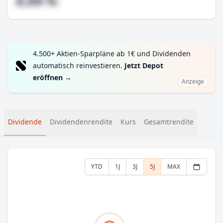
#,## %
4.500+ Aktien-Sparpläne ab 1€ und Dividenden
automatisch reinvestieren.
Jetzt Depot
eröffnen
→
Anzeige
Dividende
Dividendenrendite
Kurs
Gesamtrendite
YTD
1J
3J
5J
MAX