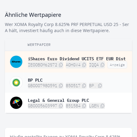
Ähnliche Wertpapiere
Wer XOMA Royalty Corp 8.625% PRF PERPETUAL USD 25 - Ser
A hält, investiert häufig auch in diese Wertpapiere.
WERTPAPIER
iShares Euro Dividend UCITS ETF EUR Dist
IE00B0M62S72
A0HGV4
IQQA
Anzeige
BP PLC
GB0007980591
850517
BP.
Legal & General Group PLC
GB0005603997
851584
LGEN
Häufig gestellte Fragen zu XOMA Royalty Corp 8.625%