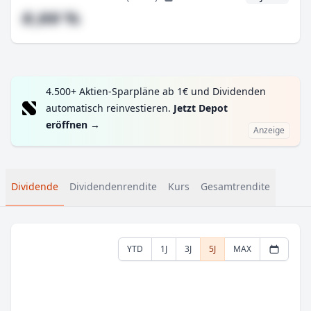
#,## %
4.500+ Aktien-Sparpläne ab 1€ und Dividenden
automatisch reinvestieren.
Jetzt Depot
eröffnen
→
Anzeige
Dividende
Dividendenrendite
Kurs
Gesamtrendite
YTD
1J
3J
5J
MAX