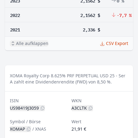
2023
2,1562 $
0 %
2022
2,1562 $
-7,7 %
2021
2,336 $
Alle aufklappen
CSV Export
XOMA Royalty Corp 8.625% PRF PERPETUAL USD 25 - Ser
A zahlt eine Dividendenrendite (FWD) von 8,50 %.
ISIN
WKN
US98419J3059
A3CLTK
Symbol / Börse
Wert
XOMAP
/
XNAS
21,91 €