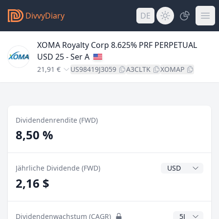
DivvyDiary
DE
XOMA Royalty Corp 8.625% PRF PERPETUAL
USD 25 - Ser A
21,91 €
US98419J3059
A3CLTK
XOMAP
Dividendenrendite (FWD)
8,50 %
Dividendenwähr
Jährliche Dividende (FWD)
2,16 $
CAGR Jahre
Dividendenwachstum (CAGR)